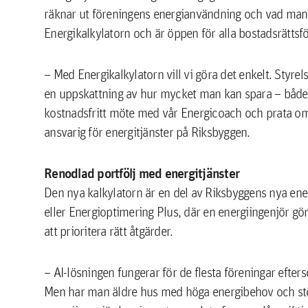
räknar ut föreningens energianvändning och vad man ka
Energikalkylatorn och är öppen för alla bostadsrättsf
– Med Energikalkylatorn vill vi göra det enkelt. Styre
en uppskattning av hur mycket man kan spara – både
kostnadsfritt möte med vår Energicoach och prata o
ansvarig för energitjänster på Riksbyggen.
Renodlad portfölj med energitjänster
Den nya kalkylatorn är en del av Riksbyggens nya ener
eller Energioptimering Plus, där en energiingenjör gö
att prioritera rätt åtgärder.
– AI-lösningen fungerar för de flesta föreningar efter
Men har man äldre hus med höga energibehov och stö