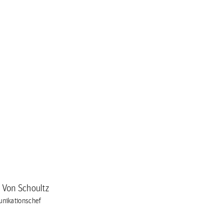
a Von Schoultz
nikationschef