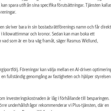
n spara utifrån sina specifika förutsättningar. Tjänsten kalla
öreningar.
lsen skriver bara in sin bostadsrättförenings namn och får direkt
 i kilowattimmar och kronor. Sedan kan man boka ett
m vad som är en bra väg framåt, säger Rasmus Widlund,
giportfölj. Föreningar kan välja mellan en AI-driven optimerin
r en fullständig genomgång av fastigheten och hjälper styrelsen
som investeringskostnaden är låg i förhållande till besparingen.
rre underhållsfrågor rekommenderar vi Plus-tjänsten, där en