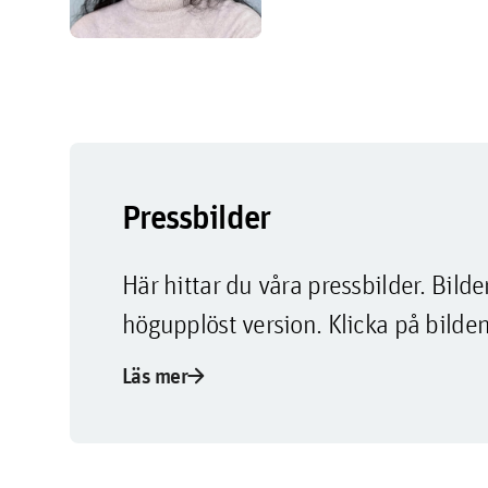
Pressbilder
Här hittar du våra pressbilder. Bi
högupplöst version. Klicka på bilden
arrow_forward
Läs mer