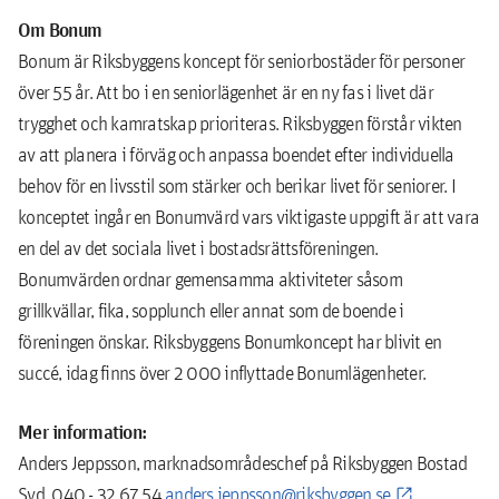
Om
Bonum
Bonum är Riksbyggens koncept för seniorbostäder för personer
över 55 år. Att bo i en seniorlägenhet är en ny fas i livet där
trygghet och kamratskap prioriteras. Riksbyggen förstår vikten
av att planera i förväg och anpassa boendet efter individuella
behov för en livsstil som stärker och berikar livet för seniorer. I
konceptet ingår en Bonumvärd vars viktigaste uppgift är att vara
en del av det sociala livet i bostadsrättsföreningen.
Bonumvärden ordnar gemensamma aktiviteter såsom
grillkvällar, fika, sopplunch eller annat som de boende i
föreningen önskar. Riksbyggens Bonumkoncept har blivit en
succé, idag finns över 2 000 inflyttade Bonumlägenheter.
Mer information:
Anders Jeppsson, marknadsområdeschef på Riksbyggen Bostad
Syd, 040 - 32 67 54
anders.jeppsson@riksbyggen.se