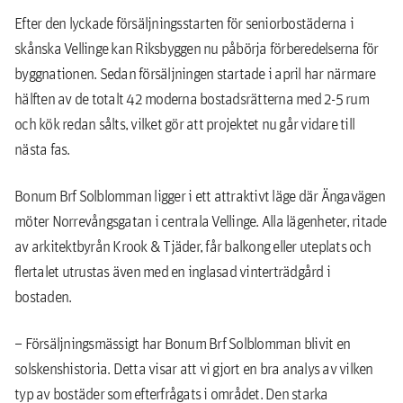
Efter den lyckade försäljningsstarten för seniorbostäderna i
skånska Vellinge kan Riksbyggen nu påbörja förberedelserna för
byggnationen. Sedan försäljningen startade i april har närmare
hälften av de totalt 42 moderna bostadsrätterna med 2-5 rum
och kök redan sålts, vilket gör att projektet nu går vidare till
nästa fas.
Bonum Brf Solblomman ligger i ett attraktivt läge där Ängavägen
möter Norrevångsgatan i centrala Vellinge. Alla lägenheter, ritade
av arkitektbyrån Krook & Tjäder, får balkong eller uteplats och
flertalet utrustas även med en inglasad vinterträdgård i
bostaden.
– Försäljningsmässigt har Bonum Brf Solblomman blivit en
solskenshistoria. Detta visar att vi gjort en bra analys av vilken
typ av bostäder som efterfrågats i området. Den starka