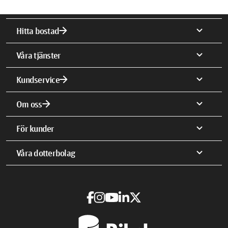
arrow_forward
expand_more
Hitta bostad
expand_more
Våra tjänster
arrow_forward
expand_more
Kundservice
arrow_forward
expand_more
Om oss
expand_more
För kunder
expand_more
Våra dotterbolag