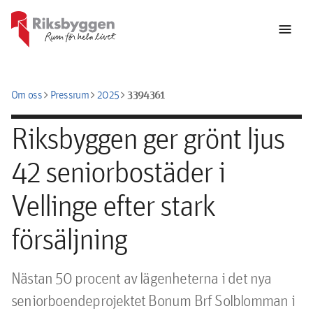
menu
chevron_right
chevron_right
chevron_right
3394361
Om oss
Pressrum
2025
Riksbyggen ger grönt ljus
42 seniorbostäder i
Vellinge efter stark
försäljning
Nästan 50 procent av lägenheterna i det nya 
seniorboendeprojektet Bonum Brf Solblomman i 