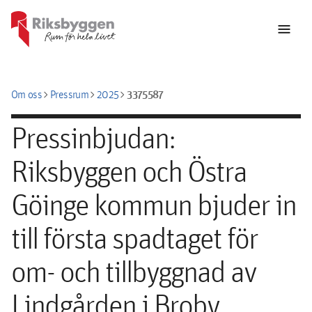
menu
chevron_right
chevron_right
chevron_right
3375587
Om oss
Pressrum
2025
Pressinbjudan:
Riksbyggen och Östra
Göinge kommun bjuder in
till första spadtaget för
om- och tillbyggnad av
Lindgården i Broby