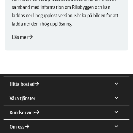
samband med information om Riksbyggen och kan
laddas ner i högupplöst version. Klicka på bilden för att
ladda ner den i hög upplösning.
arrow_forward
Läs mer
arrow_forward
expand_more
Hitta bostad
expand_more
Våra tjänster
arrow_forward
expand_more
Kundservice
arrow_forward
expand_more
Om oss