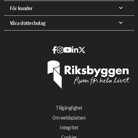
expand_more
För kunder
expand_more
Våra dotterbolag
Tillgänglighet
Om webbplatsen
Integritet
Cookies