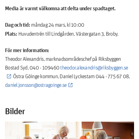
Media är varmt välkomna att delta under spadtaget.
Dag och tid:
måndag 24 mars, kl 10:00
Plats:
Huvudentrén till Lindgården, Västergatan 3, Broby.
För mer information:
Theodor Alexandris, marknadsområdeschef på Riksbyggen
Bostad Syd, 040 - 109460
theodor.alexandris@riksbyggen.se
Östra Göinge kommun, Daniel Lyckestam 044 - 775 67 08,
daniel.jonsson@ostragoinge.se
Bilder