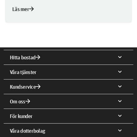
arrow_forward
Läs mer
arrow_forward
expand_more
Hitta bostad
expand_more
Våra tjänster
arrow_forward
expand_more
Kundservice
arrow_forward
expand_more
Om oss
expand_more
För kunder
expand_more
Våra dotterbolag