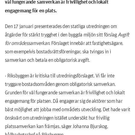
väl fungerande samverkan är frivillighet och lokalt
engagemang för en plats.
Den 17 januari presenterades den statliga utredningen om
åtgärder för stärkt trygghet i den byggda miljön sitt förslag
Avgift
för områdessamverkan
. Förslaget innebär att fastighetsägare,
som exempelvis bostadsrättsföreningar, ska tvingas in i
samverkan och betala en obligatorisk avgift.
- Riksbyggen är kritiska till utredningsförslaget. Vi får inte
tryggare bostadsområden genom obligatorisk samverkan.
Grunden för väl fungerande samverkan är frivillighet och lokalt
engagemang för platsen. Då engagerar sig de aktörer som har
bäst möjlighet att jobba med områdets utveckling. Det hade varit
önskvärt om utredningen istället undersökt hur frivillig
platssamverkan kan främjas, säger Johanna Bjurskog,
hållbarhetschef på Riksbyggen.