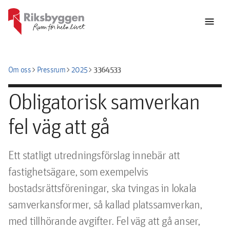
menu
chevron_right
chevron_right
chevron_right
3364533
Om oss
Pressrum
2025
Obligatorisk samverkan
fel väg att gå
﻿Ett statligt utredningsförslag innebär att 
fastighetsägare, som exempelvis 
bostadsrättsföreningar, ska tvingas in lokala 
samverkansformer, så kallad platssamverkan, 
med tillhörande avgifter. Fel väg att gå anser, 