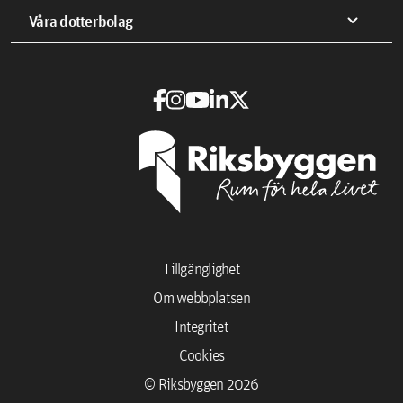
expand_more
Våra dotterbolag
Tillgänglighet
Om webbplatsen
Integritet
Cookies
© Riksbyggen 2026