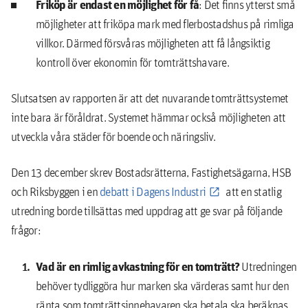
Friköp är endast en möjlighet för få
: Det finns ytterst små
möjligheter att friköpa mark med flerbostadshus på rimliga
villkor. Därmed försvåras möjligheten att få långsiktig
kontroll över ekonomin för tomträttshavare.
Slutsatsen av rapporten är att det nuvarande tomträttsystemet
inte bara är föråldrat. Systemet hämmar också möjligheten att
utveckla våra städer för boende och näringsliv.
Den 13 december skrev Bostadsrätterna, Fastighetsägarna, HSB
och Riksbyggen i en
debatt i Dagens Industri
att en statlig
utredning borde tillsättas med uppdrag att ge svar på följande
frågor:
Vad är en rimlig avkastning för en tomträtt?
Utredningen
behöver tydliggöra hur marken ska värderas samt hur den
ränta som tomträttsinnehavaren ska betala ska beräknas.