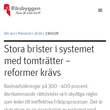
menu
chevron_right
chevron_right
chevron_right
3361028
Om oss
Pressrum
2024
Stora brister i systemet
med tomträtter –
reformer krävs
Kostnadsökningar på 300 - 400 procent, 
återkommande rättstvister och otydliga regler 
som leder till ineffektiva friköpsprocesser. Det är 
slutsatsen av en granskning av systemet med 