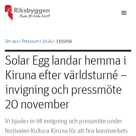
menu
chevron_right
chevron_right
chevron_right
3355056
Om oss
Pressrum
2024
Solar Egg landar hemma i
Kiruna efter världsturné –
invigning och pressmöte
20 november
Vi bjuder in till invigning och pressmöte under 
festivalen Kultura Kiruna för att fira konstverkets 