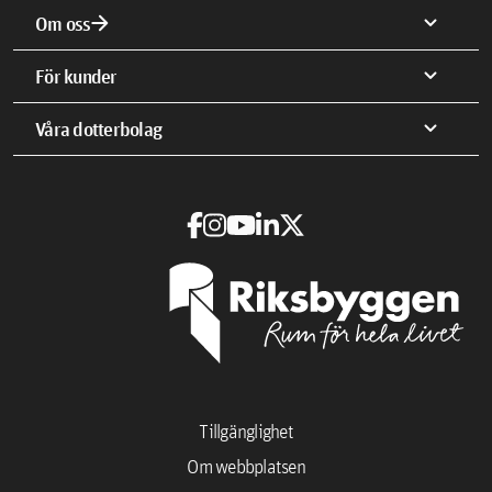
arrow_forward
expand_more
Om oss
expand_more
För kunder
expand_more
Våra dotterbolag
Tillgänglighet
Om webbplatsen