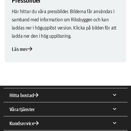
Pressbilder
Här hittar du våra pressbilder. Bilderna får användas i
samband med information om Riksbyggen och kan
laddas ner i högupplöst version. Klicka på bilden för att
ladda ner den i hög upplösning.
arrow_forward
Läs mer
arrow_forward
expand_more
Hitta bostad
expand_more
Våra tjänster
arrow_forward
expand_more
Kundservice