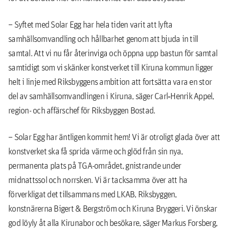
– Syftet med Solar Egg har hela tiden varit att lyfta
samhällsomvandling och hållbarhet genom att bjuda in till
samtal. Att vi nu får återinviga och öppna upp bastun för samtal
samtidigt som vi skänker konstverket till Kiruna kommun ligger
helt i linje med Riksbyggens ambition att fortsätta vara en stor
del av samhällsomvandlingen i Kiruna, säger Carl‑Henrik Appel,
region- och affärschef för Riksbyggen Bostad.
– Solar Egg har äntligen kommit hem! Vi är otroligt glada över att
konstverket ska få sprida värme och glöd från sin nya,
permanenta plats på TGA-området, gnistrande under
midnattssol och norrsken. Vi är tacksamma över att ha
förverkligat det tillsammans med LKAB, Riksbyggen,
konstnärerna Bigert & Bergström och Kiruna Bryggeri. Vi önskar
god löyly åt alla Kirunabor och besökare, säger Markus Forsberg,