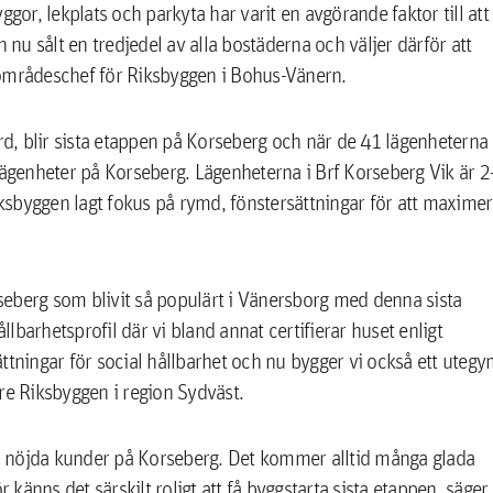
yggor, lekplats och parkyta har varit en avgörande faktor till att
 nu sålt en tredjedel av alla bostäderna och väljer därför att
sområdeschef för Riksbyggen i Bohus-Vänern.
ärd, blir sista etappen på Korseberg och när de 41 lägenheterna
lägenheter på Korseberg. Lägenheterna i Brf Korseberg Vik är 2
sbyggen lagt fokus på rymd, fönstersättningar för att maxime
rseberg som blivit så populärt i Vänersborg med denna sista
llbarhetsprofil där vi bland annat certifierar huset enligt
ttningar för social hållbarhet och nu bygger vi också ett uteg
re Riksbyggen i region Sydväst.
åra nöjda kunder på Korseberg. Det kommer alltid många glada
änns det särskilt roligt att få byggstarta sista etappen, säger