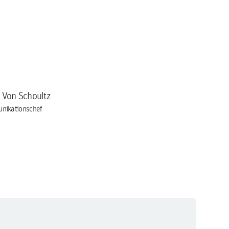
a Von Schoultz
nikationschef