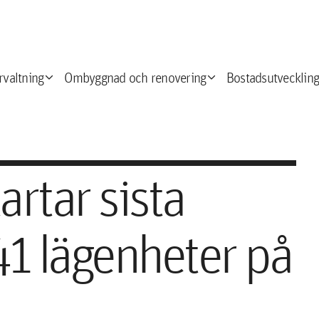
expand_more
expand_more
e
rvaltning
Ombyggnad och renovering
Bostadsutveckling
artar sista
1 lägenheter på