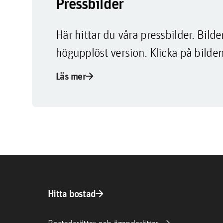
Pressbilder
Här hittar du våra pressbilder. Bi
högupplöst version. Klicka på bilden
arrow_forward
Läs mer
arrow_forward
Hitta bostad