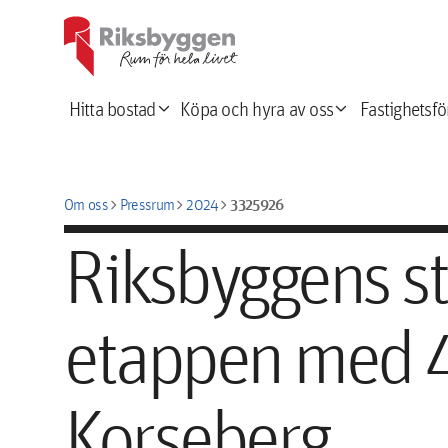
expand_more
expand_more
Hitta bostad
Köpa och hyra av oss
Fastighetsfö
chevron_right
chevron_right
chevron_right
3325926
Om oss
Pressrum
2024
Riksbyggens st
etappen med 4
Korseberg