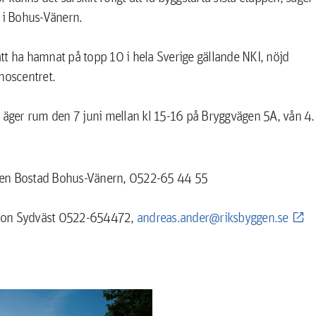
 i Bohus-Vänern.
tt ha hamnat på topp 10 i hela Sverige gällande NKI, nöjd
noscentret.
ger rum den 7 juni mellan kl 15-16 på Bryggvägen 5A, vån 4.
ggen Bostad Bohus-Vänern, 0522-65 44 55
gion Sydväst 0522-654472,
andreas.ander@riksbyggen.se