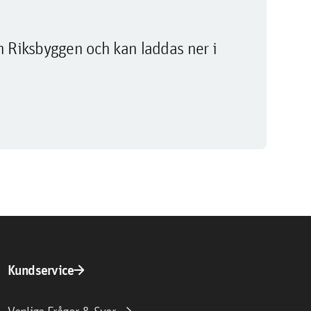
m Riksbyggen och kan laddas ner i
arrow_forward
Kundservice