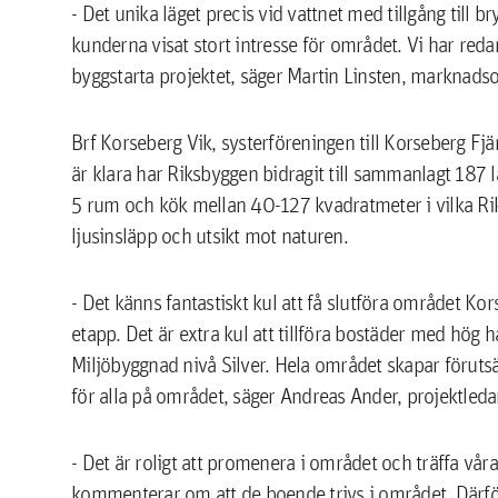
- Det unika läget precis vid vattnet med tillgång till br
kunderna visat stort intresse för området. Vi har redan
byggstarta projektet, säger Martin Linsten, marknad
Brf Korseberg Vik, systerföreningen till Korseberg Fj
är klara har Riksbyggen bidragit till sammanlagt 187 
5 rum och kök mellan 40-127 kvadratmeter i vilka Rik
ljusinsläpp och utsikt mot naturen.
- Det känns fantastiskt kul att få slutföra området Ko
etapp. Det är extra kul att tillföra bostäder med hög hå
Miljöbyggnad nivå Silver. Hela området skapar förutsä
för alla på området, säger Andreas Ander, projektleda
- Det är roligt att promenera i området och träffa v
kommenterar om att de boende trivs i området. Därför k