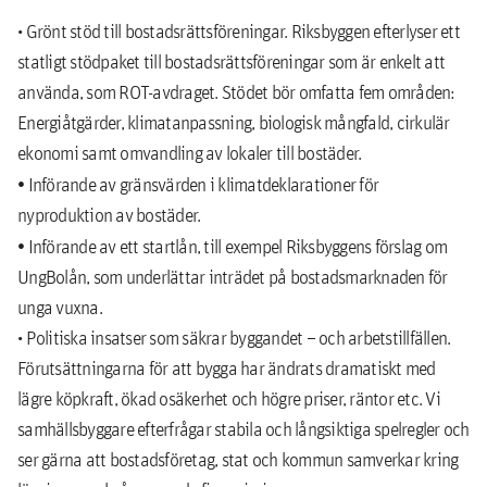
• Grönt stöd till bostadsrättsföreningar. Riksbyggen efterlyser ett
statligt stödpaket till bostadsrättsföreningar som är enkelt att
använda, som ROT-avdraget. Stödet bör omfatta fem områden:
Energiåtgärder, klimatanpassning, biologisk mångfald, cirkulär
ekonomi samt omvandling av lokaler till bostäder.
•
Införande av gränsvärden i klimatdeklarationer för
nyproduktion av bostäder.
•
Införande av ett startlån, till exempel Riksbyggens förslag om
UngBolån, som underlättar inträdet på bostadsmarknaden för
unga vuxna.
• Politiska insatser som säkrar byggandet – och arbetstillfällen.
Förutsättningarna för att bygga har ändrats dramatiskt med
lägre köpkraft, ökad osäkerhet och högre priser, räntor etc. Vi
samhällsbyggare efterfrågar stabila och långsiktiga spelregler och
ser gärna att bostadsföretag, stat och kommun samverkar kring