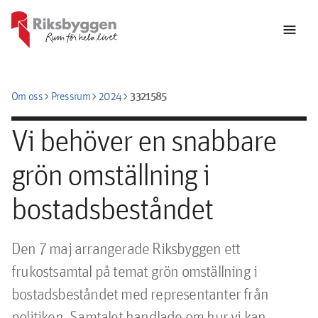
menu
chevron_right
chevron_right
chevron_right
3321585
Om oss
Pressrum
2024
Vi behöver en snabbare
grön omställning i
bostadsbeståndet
Den 7 maj arrangerade Riksbyggen ett 
frukostsamtal på temat grön omställning i 
bostadsbeståndet med representanter från 
politiken. Samtalet handlade om hur vi kan 