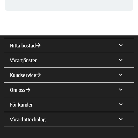
arrow_forward
expand_more
Hitta bostad
expand_more
Våra tjänster
arrow_forward
expand_more
Kundservice
arrow_forward
expand_more
Om oss
expand_more
För kunder
expand_more
Våra dotterbolag