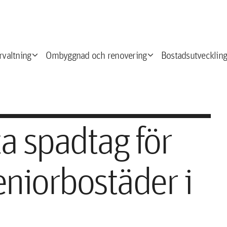
expand_more
expand_more
e
rvaltning
Ombyggnad och renovering
Bostadsutveckling
ta spadtag för
niorbostäder i