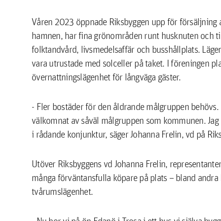
Våren 2023 öppnade Riksbyggen upp för försäljning
hamnen, har fina grönområden runt husknuten och tillg
folktandvård, livsmedelsaffär och busshållplats. Lä
vara utrustade med solceller på taket. I föreningen p
övernattningslägenhet för långväga gäster.
- Fler bostäder för den åldrande målgruppen behövs. 
välkomnat av såväl målgruppen som kommunen. Jag är st
i rådande konjunktur, säger Johanna Frelin, vd på Rik
Utöver Riksbyggens vd Johanna Frelin, representante
många förväntansfulla köpare på plats – bland andra 
tvårumslägenhet.
- Nu bor vi på ön Edanö i Trosa i ett hus vi själva by