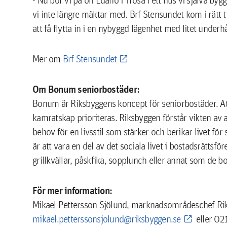
vi inte längre mäktar med. Brf Stensundet kom i rätt t
att få flytta in i en nybyggd lägenhet med litet underh
Mer om
Brf Stensundet
Om Bonum seniorbostäder:
Bonum är Riksbyggens koncept för seniorbostäder. Att 
kamratskap prioriteras. Riksbyggen förstår vikten av a
behov för en livsstil som stärker och berikar livet för
är att vara en del av det sociala livet i bostadsrät
grillkvällar, påskfika, sopplunch eller annat som de b
För mer information:
Mikael Pettersson Sjölund, marknadsområdeschef Ri
mikael.petterssonsjolund@riksbyggen.se
eller 02