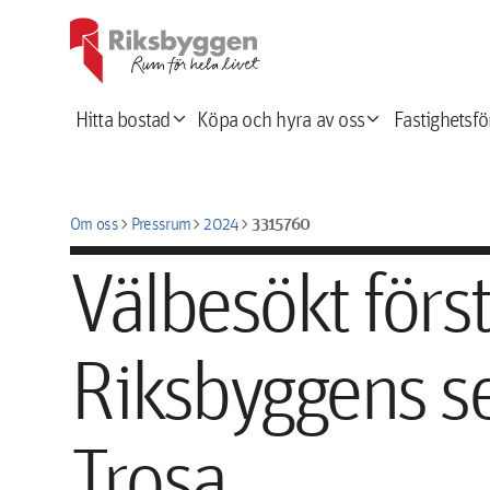
expand_more
expand_more
Hitta bostad
Köpa och hyra av oss
Fastighetsfö
chevron_right
chevron_right
chevron_right
3315760
Om oss
Pressrum
2024
Välbesökt förs
Riksbyggens se
Trosa