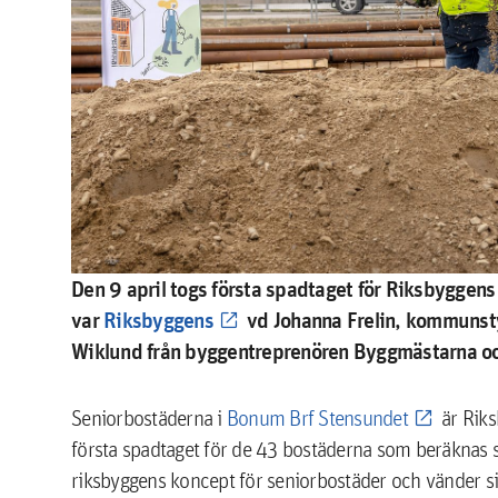
Den 9 april togs första spadtaget för Riksbyggens
var
Riksbyggens
vd Johanna Frelin, kommunstyr
Wiklund från byggentreprenören Byggmästarna oc
Seniorbostäderna i
Bonum Brf Stensundet
är Riks
första spadtaget för de 43 bostäderna som beräknas st
riksbyggens koncept för seniorbostäder och vänder sig 