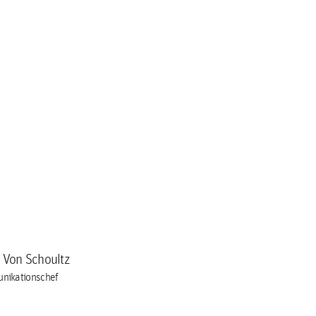
a Von Schoultz
nikationschef