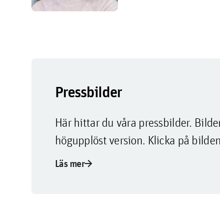
Pressbilder
Här hittar du våra pressbilder. Bi
högupplöst version. Klicka på bilden
arrow_forward
Läs mer