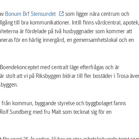
 av
Bonum Brf Stensundet
som ligger nära centrum och
ång till bra kommunikationer. Intill finns vårdcentral, apotek
genheterna är fördelade på två husbyggnader som kommer att
laneras för en härlig innergård, en gemensamhetslokal och en
Boendekonceptet med centralt läge efterfrågas och är
olt att vi på Riksbyggen bidrar till fler bostäder i Trosa äve
sbyggen.
r från kommun, byggande styrelse och byggbolaget fanns
Rolf Sundberg med fru Mait som tecknat sig för en
ggt för snart 25 år sedan. Vi har en stor arbetskrävande tomt so