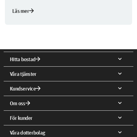
arrow_forward
Läs mer
arrow_forward
expand_more
Hitta bostad
expand_more
Våra tjänster
arrow_forward
expand_more
Kundservice
arrow_forward
expand_more
Om oss
expand_more
För kunder
expand_more
Våra dotterbolag