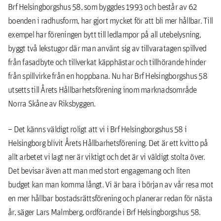
Brf Helsingborgshus 58, som byggdes 1993 och består av 62
boenden i radhusform, har gjort mycket för att bli mer hållbar. Till
exempel har föreningen bytt till ledlampor på all utebelysning,
byggt två lekstugor där man använt sig av tillvaratagen spillved
från fasadbyte och tillverkat käpphästar och tillhörande hinder
från spillvirke från en hoppbana. Nu har Brf Helsingborgshus 58
utsetts till Årets Hållbarhetsförening inom marknadsområde
Norra Skåne av Riksbyggen.
– Det känns väldigt roligt att vi i Brf Helsingborgshus 58 i
Helsingborg blivit Årets Hållbarhetsförening. Det är ett kvitto på
allt arbetet vi lagt ner är viktigt och det är vi väldigt stolta över.
Det bevisar även att man med stort engagemang och liten
budget kan man komma långt. Vi är bara i början av vår resa mot
en mer hållbar bostadsrättsförening och planerar redan för nästa
år, säger Lars Malmberg, ordförande i Brf Helsingborgshus 58.