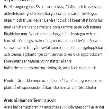
Brf Helsingborgshus 58 har med fokus på hälsa och trivsel skapat
aktivitetsmöjligheter för olika generationer såsom lekstugor,
utegym och trivselkvällar. De visar också på kreativitet kring hur
man kan återanvända material som gammal panel och tomma
färghinkar mm. Av detta har de byggt både lekstugor och en
bardisk i föreningslokalen för gemensamma pubkvällar. Vidare
samlar man in trädgårdsavfall som blir foder hos en getuppfödare
och tomma äggkartonger som lämnas till en lokal äggproducent.
Föreningens engagemang innefattar alla tre
hållbarhetsdimensionerna, ekologisk, social och ekonomisk.
Förutom äran, blommor och diplom så har föreningen vunnit en
plats på ett spännande hållbarhetsseminarium i Stockholm.
Årets hållbarhetsförening 2023
Årets hållbarhetsförening anordnas av Riksbyggen och i år är det