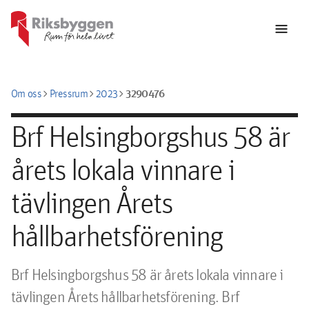
menu
chevron_right
chevron_right
chevron_right
3290476
Om oss
Pressrum
2023
Brf Helsingborgshus 58 är
årets lokala vinnare i
tävlingen Årets
hållbarhetsförening
Brf Helsingborgshus 58 är årets lokala vinnare i 
tävlingen Årets hållbarhetsförening. Brf 