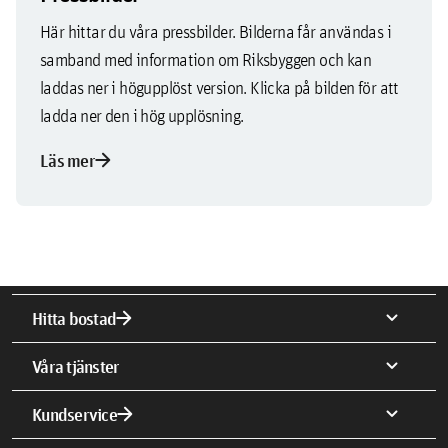
Här hittar du våra pressbilder. Bilderna får användas i
samband med information om Riksbyggen och kan
laddas ner i högupplöst version. Klicka på bilden för att
ladda ner den i hög upplösning.
arrow_forward
Läs mer
arrow_forward
expand_more
Hitta bostad
expand_more
Våra tjänster
arrow_forward
expand_more
Kundservice