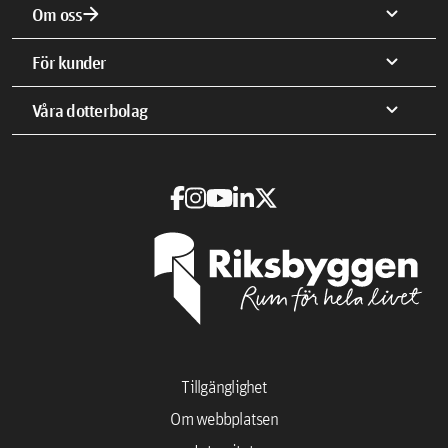
arrow_forward
expand_more
Om oss
expand_more
För kunder
expand_more
Våra dotterbolag
Tillgänglighet
Om webbplatsen