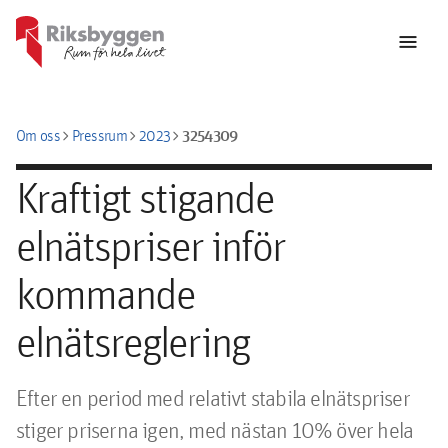
menu
chevron_right
chevron_right
chevron_right
3254309
Om oss
Pressrum
2023
Kraftigt stigande
elnätspriser inför
kommande
elnätsreglering
Efter en period med relativt stabila elnätspriser 
stiger priserna igen, med nästan 10% över hela 