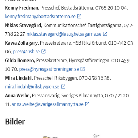
Kenny Fredman,
Presschef, Bostadsrätterna, 0765-20 10 04,
kenny.fredman@bostadsratterna.se
Niklas Stavegård,
Kommunikationschef, Fastighetsägarna, 072-
738 22 27,
niklas.stavegard@fastighetsagarna.se
Kawa Zolfagary,
Pressekreterare, HSB Riksförbund, 010-442 03
06,
press@hsb.se
Gilda Romero,
Pressekreterare, Hyresgästföreningen, 010-459
10 70,
press@hyresgastforeningen.se
Mira Lindahl,
Presschef, Riksbyggen, 070-258 36 38,
mira.lindahl@riksbyggen.se
Anna Weihe,
Pressansvarig, Sveriges Allmännytta, 070-721 20
11,
anna.weihe@sverigesallmannytta.se
Bilder