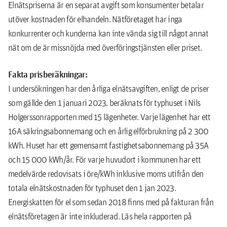
Elnätspriserna är en separat avgift som konsumenter betalar
utöver kostnaden för elhandeln. Nätföretaget har inga
konkurrenter och kunderna kan inte vända sig till något annat
nät om de är missnöjda med överföringstjänsten eller priset.
Fakta prisberäkningar:
I undersökningen har den årliga elnätsavgiften, enligt de priser
som gällde den 1 januari 2023, beräknats för typhuset i Nils
Holgerssonrapporten med 15 lägenheter. Varje lägenhet har ett
16A säkringsabonnemang och en årlig elförbrukning på 2 300
kWh. Huset har ett gemensamt fastighetsabonnemang på 35A
och 15 000 kWh/år. För varje huvudort i kommunen har ett
medelvärde redovisats i öre/kWh inklusive moms utifrån den
totala elnätskostnaden för typhuset den 1 jan 2023.
Energiskatten för el som sedan 2018 finns med på fakturan från
elnätsföretagen är inte inkluderad. Läs hela rapporten på