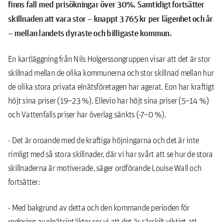
finns fall med prisökningar över 30%. Samtidigt fortsätter
skillnaden att vara stor – knappt 3 765 kr per lägenhet och år
– mellan landets dyraste och billigaste kommun.
En kartläggning från Nils Holgerssongruppen visar att det är stor
skillnad mellan de olika kommunerna och stor skillnad mellan hur
de olika stora privata elnätsföretagen har agerat. Eon har kraftigt
höjt sina priser (19–23 %), Ellevio har höjt sina priser (5–14 %)
och Vattenfalls priser har överlag sänkts (-7–0 %).
- Det är oroande med de kraftiga höjningarna och det är inte
rimligt med så stora skillnader, där vi har svårt att se hur de stora
skillnaderna är motiverade, säger ordförande Louise Wall och
fortsätter:
- Med bakgrund av detta och den kommande perioden för
reglering av elnätsintäkter ser vi att det är särskilt viktigt att