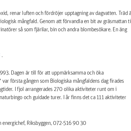
oxid, renar luften och fördröjer upptagning av dagvatten. Träd 
 biologisk mångfald. Genom att förvandla en bit av gräsmattan ti
linatörer så som fjärilar, bin och andra blombesökare. En äng
.
1993. Dagen är till för att uppmärksamma och öka
var första gången som Biologiska mångfaldens dag firades
gtider. I fjol arrangerades 270 olika aktiviteter runt om i
turbingo och guidade turer. I år finns det ca 111 aktiviteter
ch energichef, Riksbyggen, 072-516 90 30