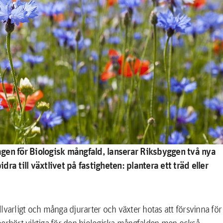
gen för Biologisk mångfald, lanserar Riksbyggen två nya
dra till växtlivet på fastigheten: plantera ett träd eller
lvarligt och många djurarter och växter hotas att försvinna för
r oerhört viktiga för den biologiska mångfalden men också