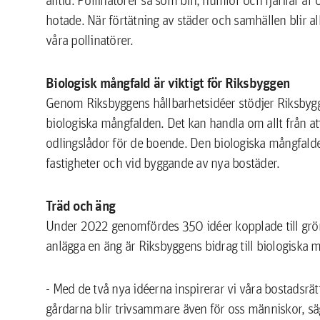
hotade. När förtätning av städer och samhällen blir all
våra pollinatörer.
Biologisk mångfald är viktigt för Riksbyggen
Genom Riksbyggens hållbarhetsidéer stödjer Riksbygge
biologiska mångfalden. Det kan handla om allt från att 
odlingslådor för de boende. Den biologiska mångfalden
fastigheter och vid byggande av nya bostäder.
Träd och äng
Under 2022 genomfördes 350 idéer kopplade till grön u
anlägga en äng är Riksbyggens bidrag till biologiska
- Med de två nya idéerna inspirerar vi våra bostadsrä
gårdarna blir trivsammare även för oss människor, sä