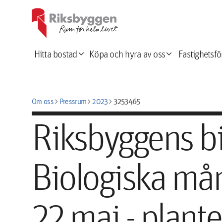
expand_more
expand_more
Hitta bostad
Köpa och hyra av oss
Fastighetsfö
chevron_right
chevron_right
chevron_right
3253465
Om oss
Pressrum
2023
Riksbyggens bid
Biologiska må
22 maj - planter