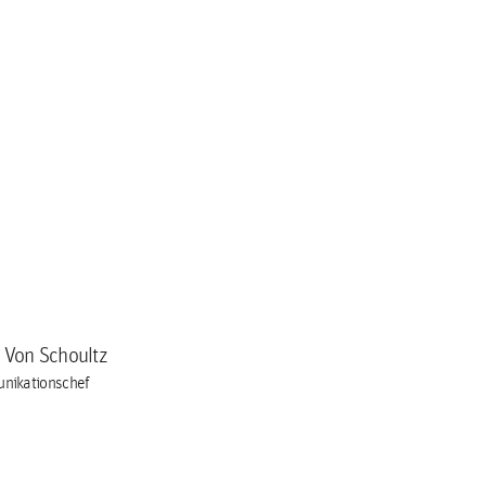
a Von Schoultz
nikationschef