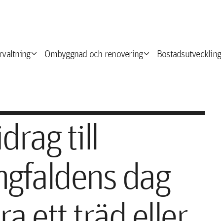
expand_more
expand_more
e
rvaltning
Ombyggnad och renovering
Bostadsutveckling
rag till
ngfaldens dag
a ett träd eller