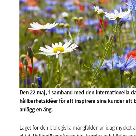
Den 22 maj, i samband med den internationella da
hållbarhetsidéer för att inspirera sina kunder att bi
anlägg en äng.
Läget för den biologiska mångfalden är idag mycket al
alltid. Pollinatörer så som bin, humlor och fjärilar ä