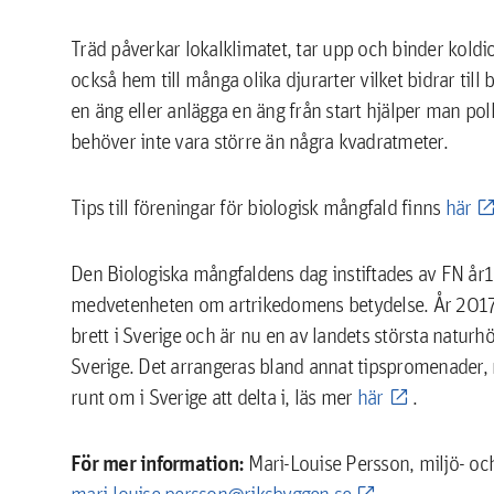
Träd påverkar lokalklimatet, tar upp och binder koldi
också hem till många olika djurarter vilket bidrar till
en äng eller anlägga en äng från start hjälper man pol
behöver inte vara större än några kvadratmeter.
Tips till föreningar för biologisk mångfald finns
här
Den Biologiska mångfaldens dag instiftades av FN år
medvetenheten om artrikedomens betydelse. År 2017 
brett i Sverige och är nu en av landets största naturhö
Sverige. Det arrangeras bland annat tipspromenader, na
runt om i Sverige att delta i, läs mer
här
.
För mer information:
Mari-Louise Persson, miljö- o
mari-louise.persson@riksbyggen.se