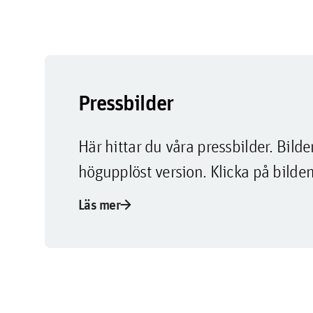
Pressbilder
Här hittar du våra pressbilder. Bi
högupplöst version. Klicka på bilden
arrow_forward
Läs mer