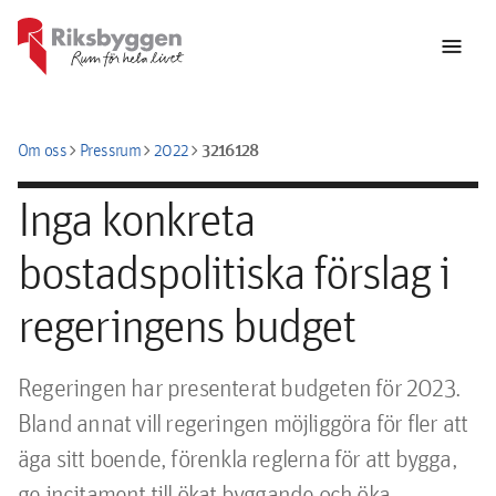
menu
chevron_right
chevron_right
chevron_right
3216128
Om oss
Pressrum
2022
Inga konkreta
bostadspolitiska förslag i
regeringens budget
Regeringen har presenterat budgeten för 2023. 
Bland annat vill regeringen möjliggöra för fler att 
äga sitt boende, förenkla reglerna för att bygga, 
ge incitament till ökat byggande och öka 