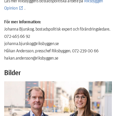
Läs mer Riksbyggens bostadspolitiska arbete på
Riksbyggen
Opinion
.
För mer information:
Johanna Bjurskog, bostadspolitisk expert och förändringsledare,
072-465 66 92
johanna.bjurskog@riksbyggen.se
Håkan Andersson, presschef Riksbyggen, 072-239 00 66
hakan.andersson@riksbyggen.se
Bilder