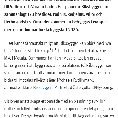
till Vättern och Varamobadet. Här planerar Riksbyggen för
sammanlagt 170 bostäder, radhus, kedjehus, villor och
flerbostadshus. Området kommer att bebyggas i etapper
med en preliminär första byggstart 2026.
– Det känns fantastiskt roligt att Riksbyggen kan bidra med nya
bostäder med stort fokus på hållbarhet i ett mycket attraktivt
läge i Motala. Kommunen har i en ny översiktsplan prövat
lämpligheten i att bygga bostäder på platsen. På Riksbyggen ser
vi nu fram emot att tillsammans med kommunen vara med och
bidra till Motalas tillväxt, säger Michaela Rydlinmark,
affärsutvecklare,
Riksbyggen
Bostad Östergötland/Nyköping.
Visionen är att skapa ett område med en blandning av villor,
radhus och flerfamiljsbostäder som erbjuder boendetyper genom
hela livet. De nya bostäderna får närhet till skog och natur, vatten