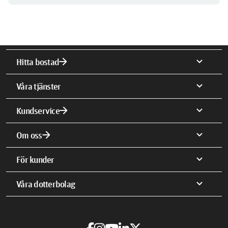
arrow_forward
expand_more
Hitta bostad
expand_more
Våra tjänster
arrow_forward
expand_more
Kundservice
arrow_forward
expand_more
Om oss
expand_more
För kunder
expand_more
Våra dotterbolag