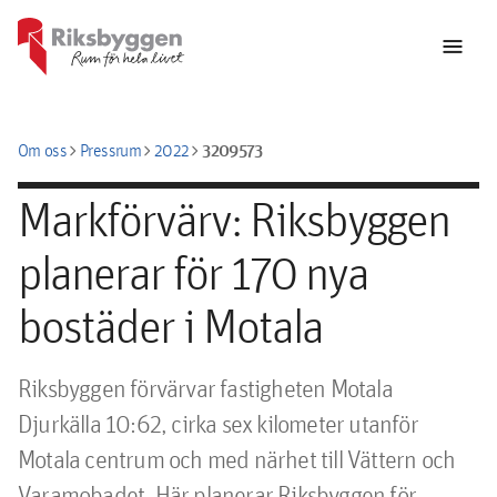
menu
chevron_right
chevron_right
chevron_right
3209573
Om oss
Pressrum
2022
Markförvärv: Riksbyggen
planerar för 170 nya
bostäder i Motala
Riksbyggen förvärvar fastigheten Motala 
Djurkälla 10:62, cirka sex kilometer utanför 
Motala centrum och med närhet till Vättern och 
Varamobadet. Här planerar Riksbyggen för 