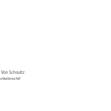
a Von Schoultz
nikationschef