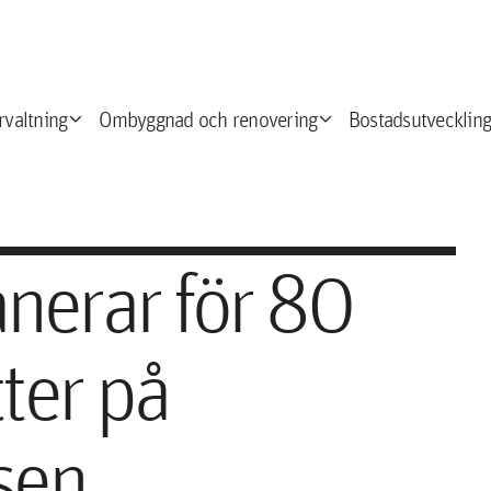
expand_more
expand_more
e
rvaltning
Ombyggnad och renovering
Bostadsutveckling
nerar för 80
ter på
sen