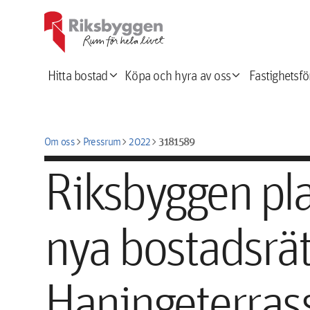
expand_more
expand_more
Hitta bostad
Köpa och hyra av oss
Fastighetsfö
chevron_right
chevron_right
chevron_right
3181589
Om oss
Pressrum
2022
Riksbyggen pla
nya bostadsrät
Haningeterras