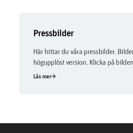
Pressbilder
Här hittar du våra pressbilder. Bi
högupplöst version. Klicka på bilden
arrow_forward
Läs mer