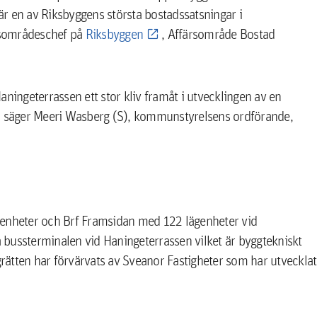
r en av Riksbyggens största bostadssatsningar i
dsområdeschef på
Riksbyggen
, Affärsområde Bostad
Haningeterrassen ett stor kliv framåt i utvecklingen av en
e, säger Meeri Wasberg (S), kommunstyrelsens ordförande,
genheter och Brf Framsidan med 122 lägenheter vid
bussterminalen vid Haningeterrassen vilket är byggtekniskt
grätten har förvärvats av Sveanor Fastigheter som har utvecklat