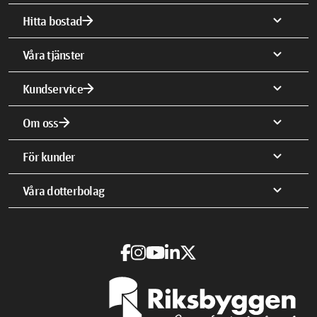
arrow_forward
expand_more
Hitta bostad
expand_more
Våra tjänster
arrow_forward
expand_more
Kundservice
arrow_forward
expand_more
Om oss
expand_more
För kunder
expand_more
Våra dotterbolag