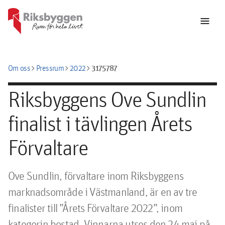
menu
chevron_right
chevron_right
chevron_right
3175787
Om oss
Pressrum
2022
Riksbyggens Ove Sundlin
finalist i tävlingen Årets
Förvaltare
Ove Sundlin, förvaltare inom Riksbyggens 
marknadsområde i Västmanland, är en av tre 
finalister till ”Årets Förvaltare 2022”, inom 
kategorin bostad. Vinnarna utses den 24 maj på 