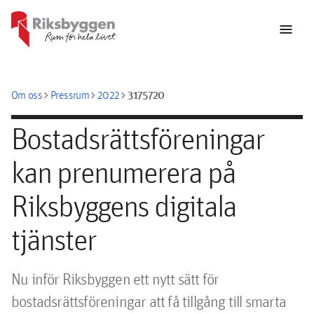
menu
chevron_right
chevron_right
chevron_right
3175720
Om oss
Pressrum
2022
Bostadsrättsföreningar
kan prenumerera på
Riksbyggens digitala
tjänster
Nu inför Riksbyggen ett nytt sätt för 
bostadsrättsföreningar att få tillgång till smarta 