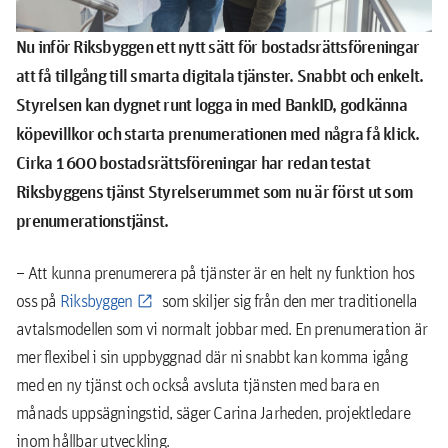
Nu inför Riksbyggen ett nytt sätt för bostadsrättsföreningar
att få tillgång till smarta digitala tjänster. Snabbt och enkelt.
Styrelsen kan dygnet runt logga in med BankID, godkänna
köpevillkor och starta prenumerationen med några få klick.
Cirka 1 600 bostadsrättsföreningar har redan testat
Riksbyggens tjänst Styrelserummet som nu är först ut som
prenumerationstjänst.
– Att kunna prenumerera på tjänster är en helt ny funktion hos
oss på
Riksbyggen
som skiljer sig från den mer traditionella
avtalsmodellen som vi normalt jobbar med. En prenumeration är
mer flexibel i sin uppbyggnad där ni snabbt kan komma igång
med en ny tjänst och också avsluta tjänsten med bara en
månads uppsägningstid, säger Carina Jarheden, projektledare
inom hållbar utveckling.