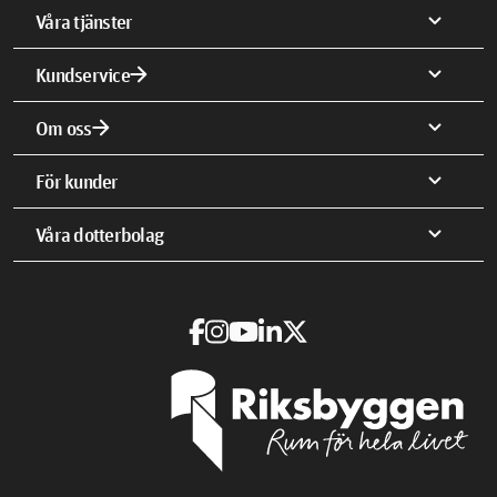
expand_more
Våra tjänster
arrow_forward
expand_more
Kundservice
arrow_forward
expand_more
Om oss
expand_more
För kunder
expand_more
Våra dotterbolag