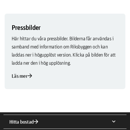
Pressbilder
Här hittar du våra pressbilder. Bilderna får användas i
samband med information om Riksbyggen och kan
laddas ner i högupplöst version. Klicka på bilden för att
ladda ner den i hög upplösning.
arrow_forward
Läs mer
arrow_forward
expand_more
Hitta bostad