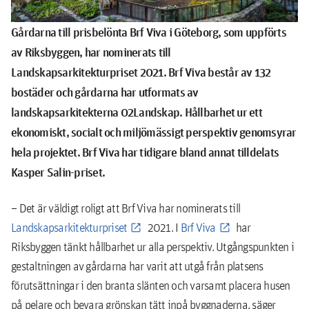
Gårdarna till prisbelönta Brf Viva i Göteborg, som uppförts
av Riksbyggen, har nominerats till
Landskapsarkitekturpriset 2021. Brf Viva består av 132
bostäder och gårdarna har utformats av
landskapsarkitekterna 02Landskap. Hållbarhet ur ett
ekonomiskt, socialt och miljömässigt perspektiv genomsyrar
hela projektet. Brf Viva har tidigare bland annat tilldelats
Kasper Salin-priset.
– Det är väldigt roligt att Brf Viva har nominerats till
Landskapsarkitekturpriset
2021. I
Brf Viva
har
Riksbyggen tänkt hållbarhet ur alla perspektiv. Utgångspunkten i
gestaltningen av gårdarna har varit att utgå från platsens
förutsättningar i den branta slänten och varsamt placera husen
på pelare och bevara grönskan tätt inpå byggnaderna, säger