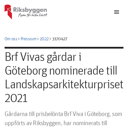
menu
chevron_right
chevron_right
chevron_right
3170427
Om oss
Pressrum
2022
Brf Vivas gårdar i
Göteborg nominerade till
Landskapsarkitekturpriset
2021
Gårdarna till prisbelönta Brf Viva i Göteborg, som 
uppförts av Riksbyggen, har nominerats till 