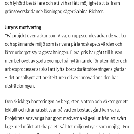
och lyhörd beställare och att vi har fått möjlighet att ta fram
gränsöverskridande lösningar, säger Sabina Richter.
Juryns motivering
”Få projekt överraskar som Viva, en uppseendeväckande vacker
och spännande miljö som tar vara på landskapets värden och
låter urberget styra gestaltningen. Flera pris har gått till husen,
men behovet av goda exempel på nytänkande för utemiljöer och
arbetsprocesser är skäl att lyfta bostadsrättsföreningens gårdar
– det är sällsynt att arkitekturen driver innovation i den här
utsträckningen.
Den skickliga hanteringen av berg, sten, vatten och växter ger ett
lekfullt och dramatiskt svar på vad en bostadsgård kan vara.
Projektets ansvariga har gjort medvetna vägval utifrån ett svårt
läge med målet att skapa ett så litet miljöavtryck som möjligt. För