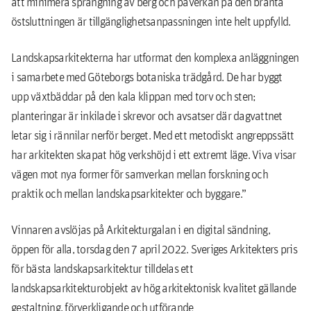
att minimera sprängning av berg och påverkan på den branta
östsluttningen är tillgänglighetsanpassningen inte helt uppfylld.
Landskapsarkitekterna har utformat den komplexa anläggningen
i samarbete med Göteborgs botaniska trädgård. De har byggt
upp växtbäddar på den kala klippan med torv och sten;
planteringar är inkilade i skrevor och avsatser där dagvattnet
letar sig i rännilar nerför berget. Med ett metodiskt angreppssätt
har arkitekten skapat hög verkshöjd i ett extremt läge. Viva visar
vägen mot nya former för samverkan mellan forskning och
praktik och mellan landskapsarkitekter och byggare.”
Vinnaren avslöjas på Arkitekturgalan i en digital sändning,
öppen för alla, torsdag den 7 april 2022. Sveriges Arkitekters pris
för bästa landskapsarkitektur tilldelas ett
landskapsarkitekturobjekt av hög arkitektonisk kvalitet gällande
gestaltning, förverkligande och utförande