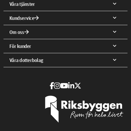
expand_more
Våra tjänster
arrow_forward
expand_more
Kundservice
arrow_forward
expand_more
Om oss
expand_more
För kunder
expand_more
Våra dotterbolag