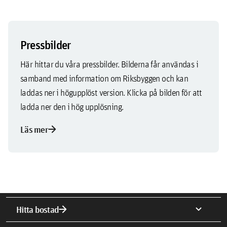
Pressbilder
Här hittar du våra pressbilder. Bilderna får användas i
samband med information om Riksbyggen och kan
laddas ner i högupplöst version. Klicka på bilden för att
ladda ner den i hög upplösning.
arrow_forward
Läs mer
arrow_forward
expand_more
Hitta bostad