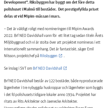
Development”. Riksbyggen har byggt om det före detta
polishuset i Malmö till bostäder. Det prestigefyllda priset
delas ut vid Mipim-mässan i mars.
– Det är väldigt roligt med nomineringen till Mipim Awards
2022. Brf NEO Davidshall vann för ett litet tag sedan titeln Årets
Miljöbyggnad och vi är stolta över att projektet nomineras i ett
internationellt sammanhang. Det är fantastiskt, säger Emil
Nilsson, projektchef på
Riksbyggen
.
Se inslag i SVT om
Brf NEO Davidshall
Brf NEO Davidshall består av 122 bostäder, både nyproducerade
lägenheter i tre nybyggda huskroppar och lägenheter som byggts
i det fd polishusets tidigare lokaler anno 193
4. Projektet har
ritats av Rits Arkitekter och Jaenecke Arkitekter.
Ursprungligen ritades polishuset av arkitekten Frans Evers.