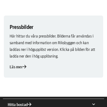
Pressbilder
Här hittar du våra pressbilder. Bilderna får användas i
samband med information om Riksbyggen och kan
laddas ner i högupplöst version. Klicka på bilden för att
ladda ner den i hög upplösning.
arrow_forward
Läs mer
arrow_forward
expand_more
Hitta bostad