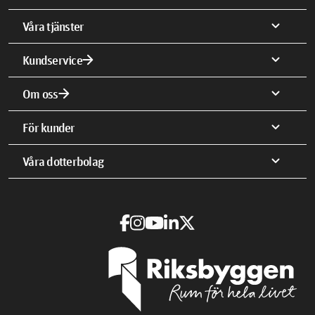
expand_more
Våra tjänster
arrow_forward
expand_more
Kundservice
arrow_forward
expand_more
Om oss
expand_more
För kunder
expand_more
Våra dotterbolag