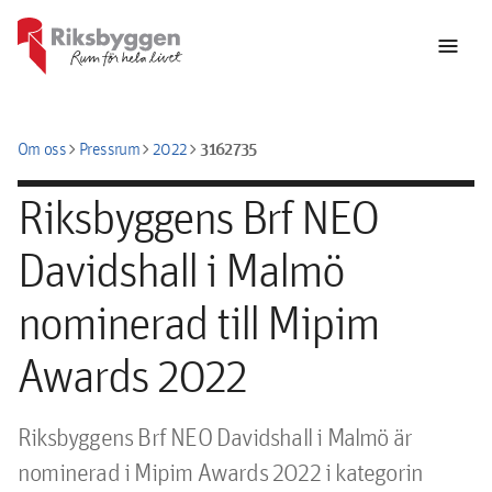
menu
chevron_right
chevron_right
chevron_right
3162735
Om oss
Pressrum
2022
Riksbyggens Brf NEO
Davidshall i Malmö
nominerad till Mipim
Awards 2022
Riksbyggens Brf NEO Davidshall i Malmö är 
nominerad i Mipim Awards 2022 i kategorin 