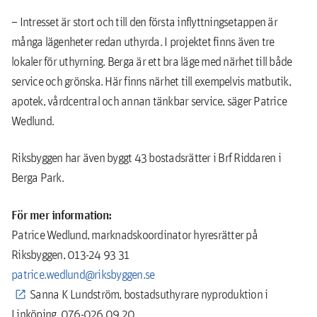
– Intresset är stort och till den första inflyttningsetappen är
många lägenheter redan uthyrda. I projektet finns även tre
lokaler för uthyrning. Berga är ett bra läge med närhet till både
service och grönska. Här finns närhet till exempelvis matbutik,
apotek, vårdcentral och annan tänkbar service, säger Patrice
Wedlund.
Riksbyggen har även byggt 43 bostadsrätter i Brf Riddaren i
Berga Park.
För mer information:
Patrice Wedlund, marknadskoordinator hyresrätter på
Riksbyggen, 013-24 93 31
patrice.wedlund@riksbyggen.se
Sanna K Lundström, bostadsuthyrare nyproduktion i
Linköping, 076-026 09 20