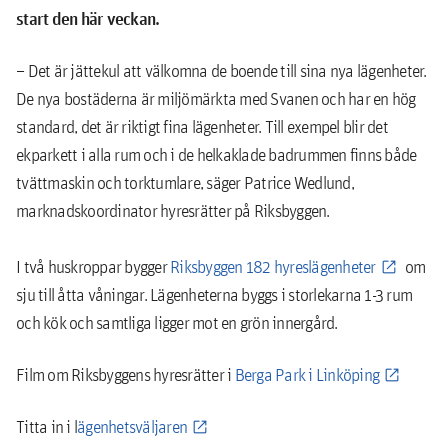
start den här veckan.
– Det är jättekul att välkomna de boende till sina nya lägenheter.
De nya bostäderna är miljömärkta med Svanen och har en hög
standard, det är riktigt fina lägenheter. Till exempel blir det
ekparkett i alla rum och i de helkaklade badrummen finns både
tvättmaskin och torktumlare, säger Patrice Wedlund,
marknadskoordinator hyresrätter på Riksbyggen.
I två huskroppar bygger
Riksbyggen 182 hyreslägenheter
om
sju till åtta våningar. Lägenheterna byggs i storlekarna 1-3 rum
och kök och samtliga ligger mot en grön innergård.
Film om Riksbyggens hyresrätter i
Berga Park i Linköping
Titta in i l
ägenhetsväljaren