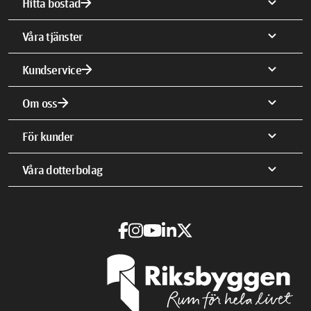
arrow_forward
expand_more
Hitta bostad
expand_more
Våra tjänster
arrow_forward
expand_more
Kundservice
arrow_forward
expand_more
Om oss
expand_more
För kunder
expand_more
Våra dotterbolag