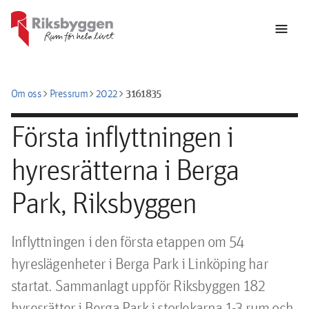
menu
chevron_right
chevron_right
chevron_right
3161835
Om oss
Pressrum
2022
Första inflyttningen i
hyresrätterna i Berga
Park, Riksbyggen
Inflyttningen i den första etappen om 54 
hyreslägenheter i Berga Park i Linköping har 
startat. Sammanlagt uppför Riksbyggen 182 
hyresrätter i Berga Park i storlekarna 1-3 rum och 