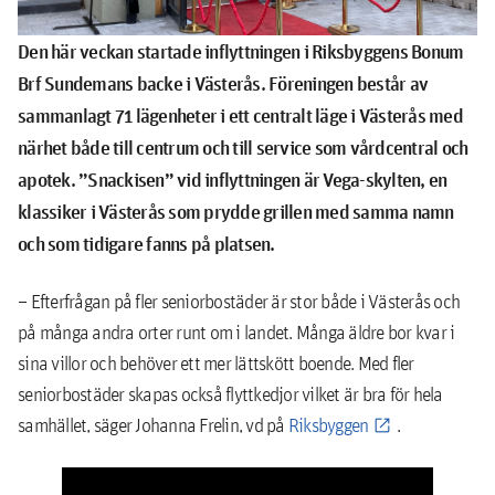
Den här veckan startade inflyttningen i Riksbyggens Bonum
Brf Sundemans backe i Västerås. Föreningen består av
sammanlagt 71 lägenheter i ett centralt läge i Västerås med
närhet både till centrum och till service som vårdcentral och
apotek. ”Snackisen” vid inflyttningen är Vega-skylten, en
klassiker i Västerås som prydde grillen med samma namn
och som tidigare fanns på platsen.
– Efterfrågan på fler seniorbostäder är stor både i Västerås och
på många andra orter runt om i landet. Många äldre bor kvar i
sina villor och behöver ett mer lättskött boende. Med fler
seniorbostäder skapas också flyttkedjor vilket är bra för hela
samhället, säger Johanna Frelin, vd på
Riksbyggen
.