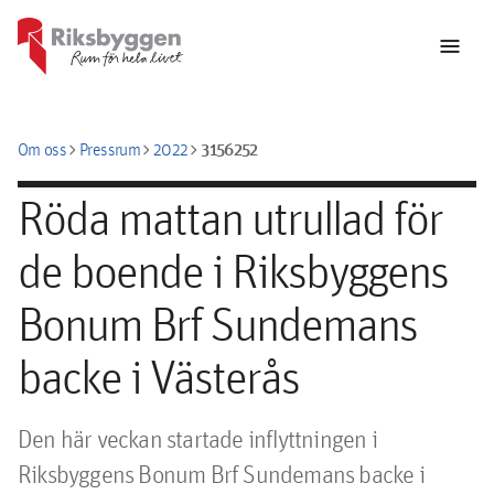
menu
chevron_right
chevron_right
chevron_right
3156252
Om oss
Pressrum
2022
Röda mattan utrullad för
de boende i Riksbyggens
Bonum Brf Sundemans
backe i Västerås
Den här veckan startade inflyttningen i 
Riksbyggens Bonum Brf Sundemans backe i 