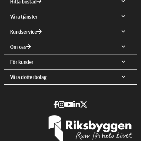
arrow_forward
expand_more
Hitta bostad
expand_more
Våra tjänster
arrow_forward
expand_more
Kundservice
arrow_forward
expand_more
Om oss
expand_more
För kunder
expand_more
Våra dotterbolag