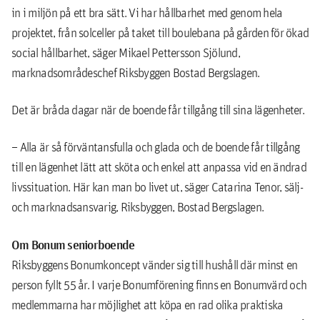
in i miljön på ett bra sätt. Vi har hållbarhet med genom hela
projektet, från solceller på taket till boulebana på gården för ökad
social hållbarhet, säger Mikael Pettersson Sjölund,
marknadsområdeschef Riksbyggen Bostad Bergslagen.
Det är bråda dagar när de boende får tillgång till sina lägenheter.
– Alla är så förväntansfulla och glada och de boende får tillgång
till en lägenhet lätt att sköta och enkel att anpassa vid en ändrad
livssituation. Här kan man bo livet ut, säger Catarina Tenor, sälj-
och marknadsansvarig, Riksbyggen, Bostad Bergslagen.
Om Bonum seniorboende
Riksbyggens Bonumkoncept vänder sig till hushåll där minst en
person fyllt 55 år. I varje Bonumförening finns en Bonumvärd och
medlemmarna har möjlighet att köpa en rad olika praktiska