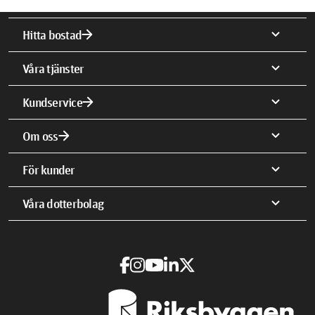
arrow_forward
expand_more
Hitta bostad
expand_more
Våra tjänster
arrow_forward
expand_more
Kundservice
arrow_forward
expand_more
Om oss
expand_more
För kunder
expand_more
Våra dotterbolag