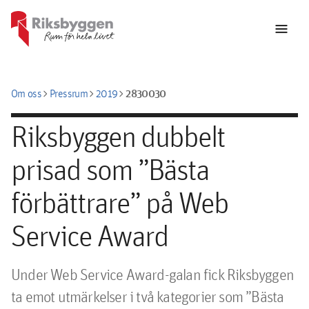
menu
chevron_right
chevron_right
chevron_right
2830030
Om oss
Pressrum
2019
Riksbyggen dubbelt
prisad som ”Bästa
förbättrare” på Web
Service Award
Under Web Service Award-galan fick Riksbyggen 
ta emot utmärkelser i två kategorier som ”Bästa 