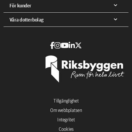
expand_more
För kunder
expand_more
Våra dotterbolag
Tillgänglighet
Om webbplatsen
Integritet
Cookies