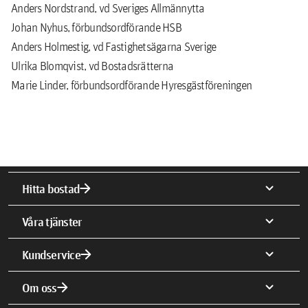
Anders Nordstrand, vd Sveriges Allmännytta
Johan Nyhus, förbundsordförande HSB
Anders Holmestig, vd Fastighetsägarna Sverige
Ulrika Blomqvist, vd Bostadsrätterna
Marie Linder, förbundsordförande Hyresgästföreningen
arrow_forward
expand_more
Hitta bostad
expand_more
Våra tjänster
arrow_forward
expand_more
Kundservice
arrow_forward
expand_more
Om oss