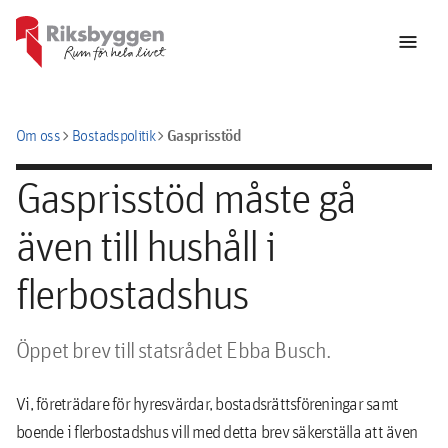
menu
chevron_right
chevron_right
Gasprisstöd
Om oss
Bostadspolitik
Gasprisstöd måste gå
även till hushåll i
flerbostadshus
Öppet brev till statsrådet Ebba Busch.
Vi, företrädare för hyresvärdar, bostadsrättsföreningar samt
boende i flerbostadshus vill med detta brev säkerställa att även