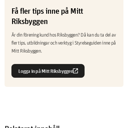
Få fler tips inne på Mitt
Riksbyggen
Är din förening kund hos Riksbyggen? Då kan du ta del av
fler tips, utbildningar och verktyg i Styrelseguiden inne på
Mitt Riksbyggen.
open_in_new
Logga in på Mitt Riksbyggen