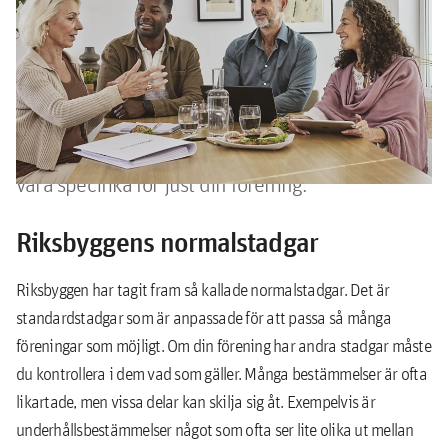
föreningens verksamhet
Stadgarna innehåller regler som styr föreningens
verksamhet. Många av reglerna är hämtade från
bostadsrättslagen men en del bestämmelser kan
vara specifika för just din förening.
Riksbyggens normalstadgar
Riksbyggen har tagit fram så kallade normalstadgar. Det är
standardstadgar som är anpassade för att passa så många
föreningar som möjligt. Om din förening har andra stadgar måste
du kontrollera i dem vad som gäller. Många bestämmelser är ofta
likartade, men vissa delar kan skilja sig åt. Exempelvis är
underhållsbestämmelser något som ofta ser lite olika ut mellan