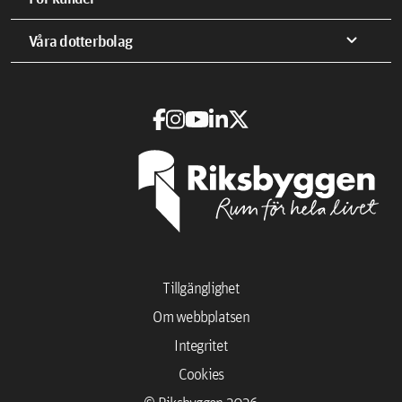
expand_more
Våra dotterbolag
Tillgänglighet
Om webbplatsen
Integritet
Cookies