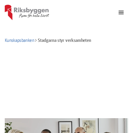
menu
chevron_right
Stadgarna styr verksamheten
Kunskapsbanken
Stadgarna styr