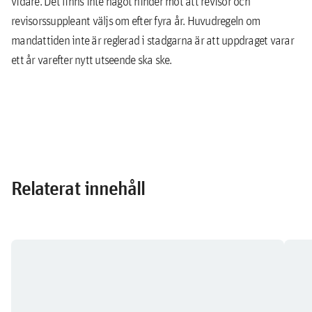
vidare. Det finns inte något hinder mot att revisor och
revisorssuppleant väljs om efter fyra år. Huvudregeln om
mandattiden inte är reglerad i stadgarna är att uppdraget varar
ett år varefter nytt utseende ska ske.
Relaterat innehåll