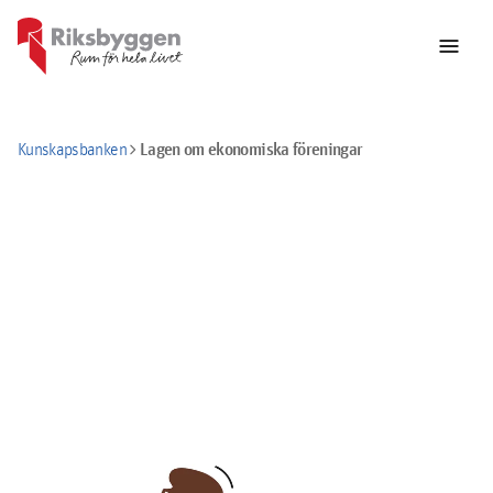
menu
chevron_right
Lagen om ekonomiska föreningar
Kunskapsbanken
Lagen om ekonomiska