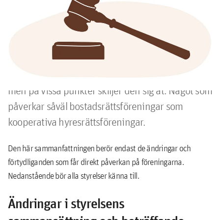
föreningar
Har du koll på lagen om ekonomiska föreningar
som kom den första juli 2018? I mångt och
mycket överensstämmer lagen med tidigare lag,
men på vissa punkter skiljer den sig åt. Något som
påverkar såväl bostadsrättsföreningar som
kooperativa hyresrättsföreningar.
Den här sammanfattningen berör endast de ändringar och
förtydliganden som får direkt påverkan på föreningarna.
Nedanstående bör alla styrelser känna till.
Ändringar i styrelsens