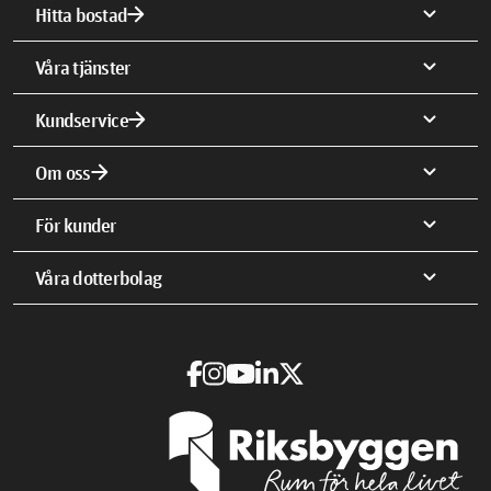
arrow_forward
expand_more
Hitta bostad
expand_more
Våra tjänster
arrow_forward
expand_more
Kundservice
arrow_forward
expand_more
Om oss
expand_more
För kunder
expand_more
Våra dotterbolag