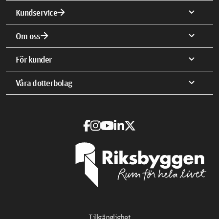
arrow_forward
expand_more
Kundservice
arrow_forward
expand_more
Om oss
expand_more
För kunder
expand_more
Våra dotterbolag
Tillgänglighet