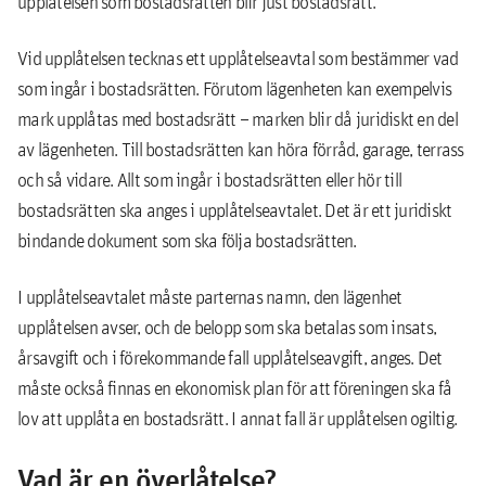
upplåtelsen som bostadsrätten blir just bostadsrätt.
Vid upplåtelsen tecknas ett upplåtelseavtal som bestämmer vad
som ingår i bostadsrätten. Förutom lägenheten kan exempelvis
mark upplåtas med bostadsrätt – marken blir då juridiskt en del
av lägenheten. Till bostadsrätten kan höra förråd, garage, terrass
och så vidare. Allt som ingår i bostadsrätten eller hör till
bostadsrätten ska anges i upplåtelseavtalet. Det är ett juridiskt
bindande dokument som ska följa bostadsrätten.
I upplåtelseavtalet måste parternas namn, den lägenhet
upplåtelsen avser, och de belopp som ska betalas som insats,
årsavgift och i förekommande fall upplåtelseavgift, anges. Det
måste också finnas en ekonomisk plan för att föreningen ska få
lov att upplåta en bostadsrätt. I annat fall är upplåtelsen ogiltig.
Vad är en överlåtelse?