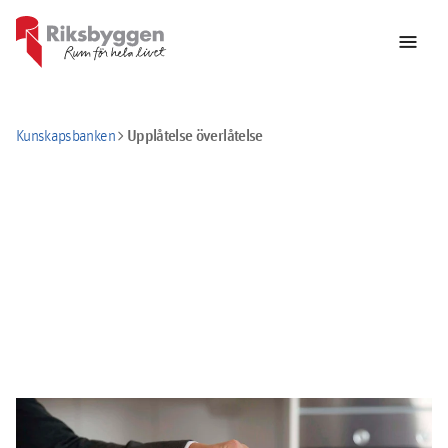
menu
chevron_right
Upplåtelse överlåtelse
Kunskapsbanken
Upplåtelse eller