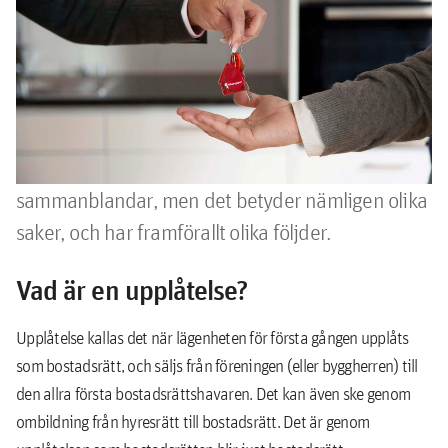
överlåtelse – vad är
skillnaden?
Upplåtelse eller överlåtelse – vad är egentligen
skillnaden? Det är två besläktade ord som många
sammanblandar, men det betyder nämligen olika
saker, och har framförallt olika följder.
Vad är en upplåtelse?
Upplåtelse kallas det när lägenheten för första gången upplåts
som bostadsrätt, och säljs från föreningen (eller byggherren) till
den allra första bostadsrättshavaren. Det kan även ske genom
ombildning från hyresrätt till bostadsrätt. Det är genom