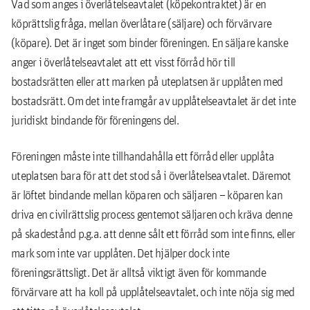
Vad som anges i överlåtelseavtalet (köpekontraktet) är en
köprättslig fråga, mellan överlåtare (säljare) och förvärvare
(köpare). Det är inget som binder föreningen. En säljare kanske
anger i överlåtelseavtalet att ett visst förråd hör till
bostadsrätten eller att marken på uteplatsen är upplåten med
bostadsrätt. Om det inte framgår av upplåtelseavtalet är det inte
juridiskt bindande för föreningens del.
Föreningen måste inte tillhandahålla ett förråd eller upplåta
uteplatsen bara för att det stod så i överlåtelseavtalet. Däremot
är löftet bindande mellan köparen och säljaren – köparen kan
driva en civilrättslig process gentemot säljaren och kräva denne
på skadestånd p.g.a. att denne sålt ett förråd som inte finns, eller
mark som inte var upplåten. Det hjälper dock inte
föreningsrättsligt. Det är alltså viktigt även för kommande
förvärvare att ha koll på upplåtelseavtalet, och inte nöja sig med