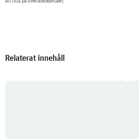
att titta på överlåtelseavtalet.
Relaterat innehåll