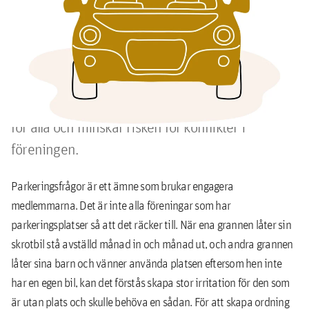
parkeringspolicy
Parkeringsfrågor engagerar – och skapar lätt
irritation när platser används fel eller inte räcker
till. En parkeringspolicy gör spelreglerna tydliga
för alla och minskar risken för konflikter i
föreningen.
Parkeringsfrågor är ett ämne som brukar engagera
medlemmarna. Det är inte alla föreningar som har
parkeringsplatser så att det räcker till. När ena grannen låter sin
skrotbil stå avställd månad in och månad ut, och andra grannen
låter sina barn och vänner använda platsen eftersom hen inte
har en egen bil, kan det förstås skapa stor irritation för den som
är utan plats och skulle behöva en sådan. För att skapa ordning