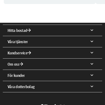
arrow_forward
expand_more
Hitta bostad
expand_more
Våra tjänster
arrow_forward
expand_more
Kundservice
arrow_forward
expand_more
Om oss
expand_more
För kunder
expand_more
Våra dotterbolag