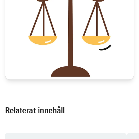
bostadsrättsföreningar
Har ni juridiska frågor i er förening? Våra jurister hjälper er
– oavsett om det gäller stadgar, stämmobeslut eller
komplexa beslut i styrelsearbetet.
Gå till juridisk rådgivning
Relaterat innehåll