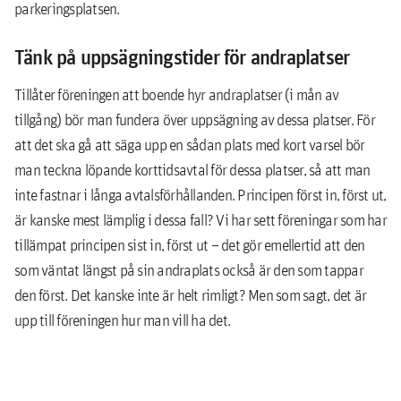
parkeringsplatsen.
Tänk på uppsägningstider för andraplatser
Tillåter föreningen att boende hyr andraplatser (i mån av
tillgång) bör man fundera över uppsägning av dessa platser. För
att det ska gå att säga upp en sådan plats med kort varsel bör
man teckna löpande korttidsavtal för dessa platser, så att man
inte fastnar i långa avtalsförhållanden. Principen först in, först ut,
är kanske mest lämplig i dessa fall? Vi har sett föreningar som har
tillämpat principen sist in, först ut – det gör emellertid att den
som väntat längst på sin andraplats också är den som tappar
den först. Det kanske inte är helt rimligt? Men som sagt, det är
upp till föreningen hur man vill ha det.