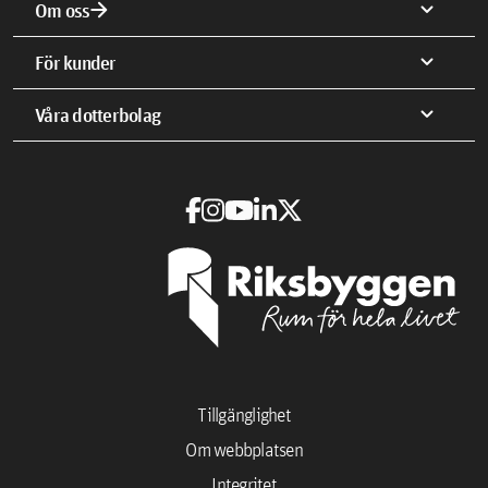
arrow_forward
expand_more
Om oss
expand_more
För kunder
expand_more
Våra dotterbolag
Tillgänglighet
Om webbplatsen
Integritet