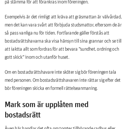
på stämma för att förankras inom föreningen.
Exempelvis är det rimligt att kräva att gräsmattan är välvårdad,
men det kan vara svårt att förbjuda studsmattor, eftersom de är
så pass vanliga nu för tiden. Fortfarande gäller förstås att
bostadsrättshavarna ska visa hänsyn till sina grannar och se till
att iaktta allt som fordras för att bevara ”sundhet, ordning och
gott skick” inom och utanför huset.
Om en bostadsrättshavare inte sköter sig bör föreningen tala
med personen. Om bostadsrättshavaren inte rättar sig efter det
bör föreningen skicka en formell rättelseanmaning.
Mark som är upplåten med
bostadsrätt
Även här handlar det ofta om tomter tillhörande radhus eller