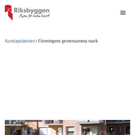
menu
chevron_right
Föreningens gemensamma mark
Kunskapsbanken
Nyttjande av föreningens