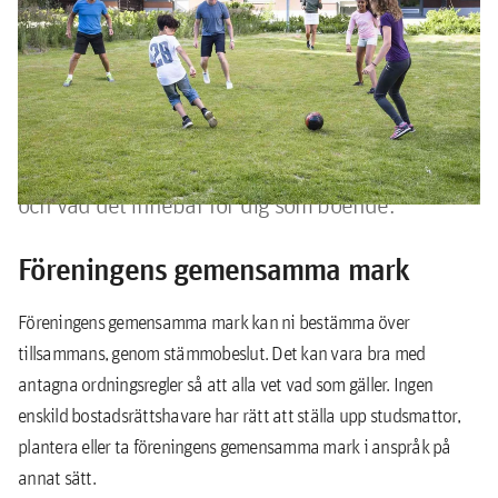
gemensamma mark
All mark ägs av föreningen, men kan nyttjas på
olika sätt. Här går vi igenom nyttjanderätten för
de tre huvudsakliga marktyperna i en förening
och vad det innebär för dig som boende.
Föreningens gemensamma mark
Föreningens gemensamma mark kan ni bestämma över
tillsammans, genom stämmobeslut. Det kan vara bra med
antagna ordningsregler så att alla vet vad som gäller. Ingen
enskild bostadsrättshavare har rätt att ställa upp studsmattor,
plantera eller ta föreningens gemensamma mark i anspråk på
annat sätt.