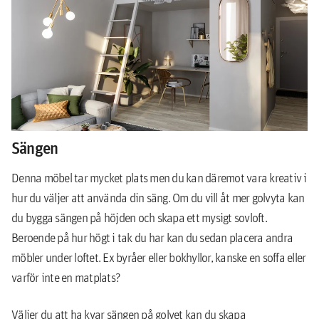
living
Att bo i compact living, eller ytsmart som det
också kallas, kräver en del fantasi och smarta och
flexibla lösningar.
Sängen
Denna möbel tar mycket plats men du kan däremot vara kreativ i
hur du väljer att använda din säng. Om du vill åt mer golvyta kan
du bygga sängen på höjden och skapa ett mysigt sovloft.
Beroende på hur högt i tak du har kan du sedan placera andra
möbler under loftet. Ex byråer eller bokhyllor, kanske en soffa eller
varför inte en matplats?
Väljer du att ha kvar sängen på golvet kan du skapa