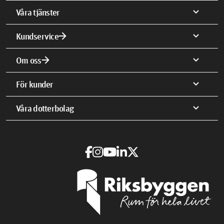
expand_more
Våra tjänster
arrow_forward
expand_more
Kundservice
arrow_forward
expand_more
Om oss
expand_more
För kunder
expand_more
Våra dotterbolag