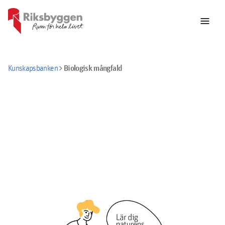
menu
chevron_right
Biologisk mångfald
Kunskapsbanken
Nyttja naturens