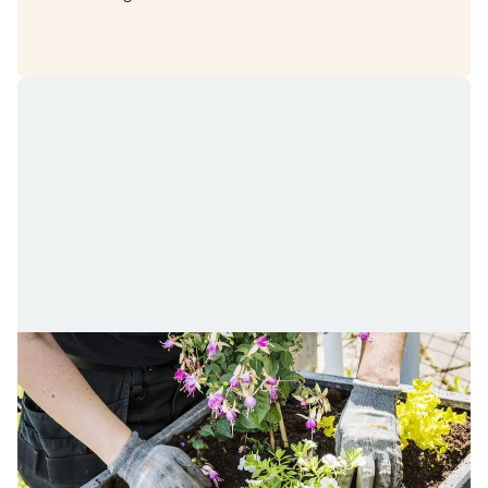
Plantera för dina sommargäster
Plantera växter som blommar hela sommarsäsongen.
Då trivs alla humlor, fjärilar och andra pollinatörer.