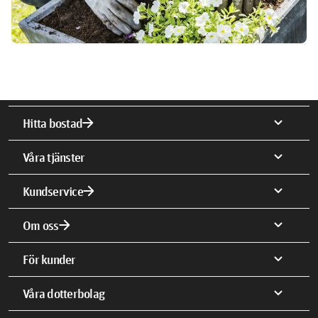
arrow_forward
Välkomna era sommargäster
arrow_forward
expand_more
Hitta bostad
expand_more
Våra tjänster
arrow_forward
expand_more
Kundservice
arrow_forward
expand_more
Om oss
expand_more
För kunder
expand_more
Våra dotterbolag