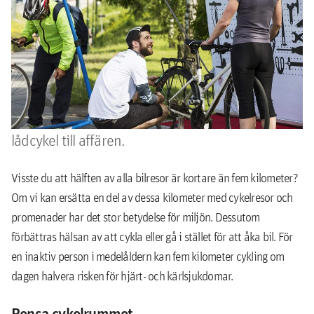
En bostadsrättsförening kan göra många saker
för att få de boende att cykla mer. Både för hälsan
och miljön. Börja med att fixa och rensa bort
gamla cyklar i cykelrummet. Kanske vill ni skaffa
en cykelpool, där till exempel alla kan låna en
lådcykel till affären.
Visste du att hälften av alla bilresor är kortare än fem kilometer?
Om vi kan ersätta en del av dessa kilometer med cykelresor och
promenader har det stor betydelse för miljön. Dessutom
förbättras hälsan av att cykla eller gå i stället för att åka bil. För
en inaktiv person i medelåldern kan fem kilometer cykling om
dagen halvera risken för hjärt- och kärlsjukdomar.