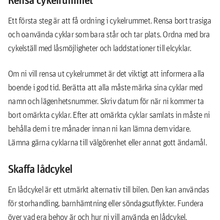
Rensa cykelrummet
Ett första steg är att få ordning i cykelrummet. Rensa bort trasiga
och oanvända cyklar som bara står och tar plats. Ordna med bra
cykelställ med låsmöjligheter och laddstationer till elcyklar.
Om ni vill rensa ut cykelrummet är det viktigt att informera alla
boende i god tid. Berätta att alla måste märka sina cyklar med
namn och lägenhetsnummer. Skriv datum för när ni kommer ta
bort omärkta cyklar. Efter att omärkta cyklar samlats in måste ni
behålla dem i tre månader innan ni kan lämna dem vidare.
Lämna gärna cyklarna till välgörenhet eller annat gott ändamål.
Skaffa lådcykel
En lådcykel är ett utmärkt alternativ till bilen. Den kan användas
för storhandling, barnhämtning eller söndagsutflykter. Fundera
över vad era behov är och hur ni vill använda en lådcykel.