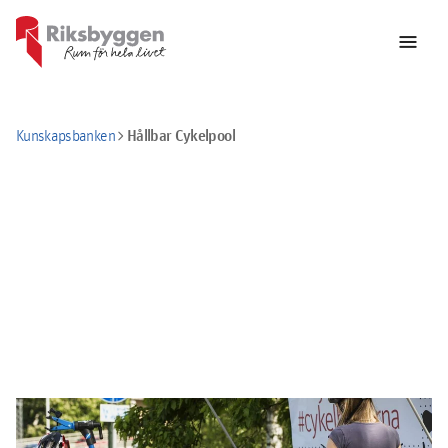
menu
chevron_right
Hållbar Cykelpool
Kunskapsbanken
Cykla mera