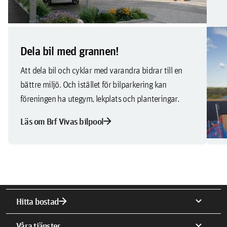
Dela bil med grannen!
V
Att dela bil och cyklar med varandra bidrar till en
Sk
bättre miljö. Och istället för bilparkering kan
mo
föreningen ha utegym, lekplats och planteringar.
Lä
arrow_forward
Läs om Brf Vivas bilpool
arrow_forward
expand_more
Hitta bostad
expand_more
Våra tjänster