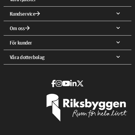
arrow_forward
expand_more
Kundservice
arrow_forward
expand_more
Om oss
expand_more
För kunder
expand_more
Våra dotterbolag