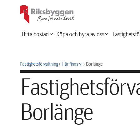
expand_more
expand_more
Hitta bostad
Köpa och hyra av oss
Fastighetsfö
chevron_right
chevron_right
Borlänge
Fastighetsförvaltning
Här finns vi
Fastighetsförva
Borlänge