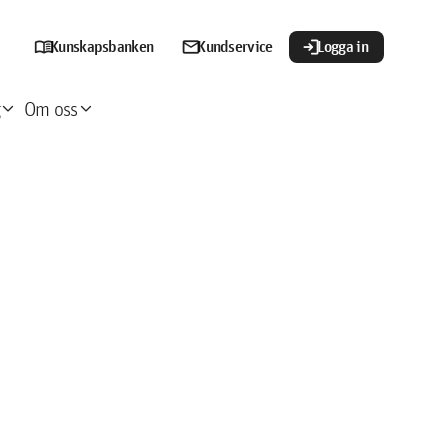
menu_book
mail
login
Kunskapsbanken
Kundservice
Logga in
xpand_more
expand_more
Om oss