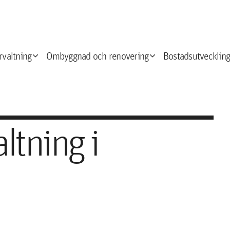
expand_more
expand_more
e
rvaltning
Ombyggnad och renovering
Bostadsutveckling
ltning i