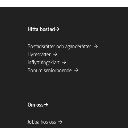
arrow_forward
Hitta bostad
arrow_forward
Bostadsrätter och äganderätter
arrow_forward
Hyresrätter
arrow_forward
Inflyttningsklart
arrow_forward
Bonum seniorboende
arrow_forward
Om oss
arrow_forward
Jobba hos oss