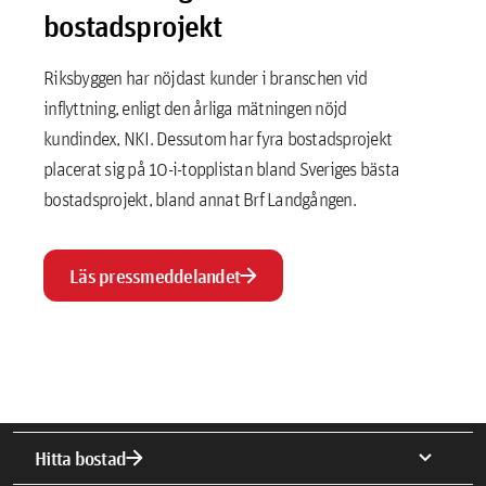
bostadsprojekt
Riksbyggen har nöjdast kunder i branschen vid
inflyttning, enligt den årliga mätningen nöjd
kundindex, NKI. Dessutom har fyra bostadsprojekt
placerat sig på 10-i-topplistan bland Sveriges bästa
bostadsprojekt, bland annat Brf Landgången.
arrow_forward
Läs pressmeddelandet
arrow_forward
expand_more
Hitta bostad