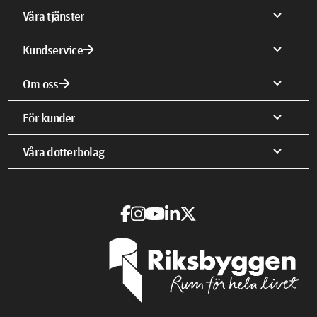
expand_more
Våra tjänster
arrow_forward
expand_more
Kundservice
arrow_forward
expand_more
Om oss
expand_more
För kunder
expand_more
Våra dotterbolag