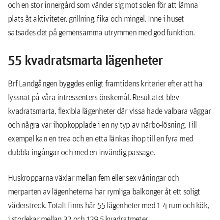
och en stor innergård som vänder sig mot solen för att lämna
plats åt aktiviteter, grillning, fika och mingel. Inne i huset
satsades det på gemensamma utrymmen med god funktion.
55 kvadratsmarta lägenheter
Brf Landgången byggdes enligt framtidens kriterier efter att ha
lyssnat på våra intressenters önskemål. Resultatet blev
kvadratsmarta, flexibla lägenheter där vissa hade valbara väggar
och några var ihopkopplade i en ny typ av närbo-lösning. Till
exempel kan en trea och en etta länkas ihop till en fyra med
dubbla ingångar och med en invändig passage.
Huskropparna växlar mellan fem eller sex våningar och
merparten av lägenheterna har rymliga balkonger åt ett soligt
väderstreck. Totalt finns här 55 lägenheter med 1-4 rum och kök,
i storlekar mellan 32 och 129,5 kvadratmeter.