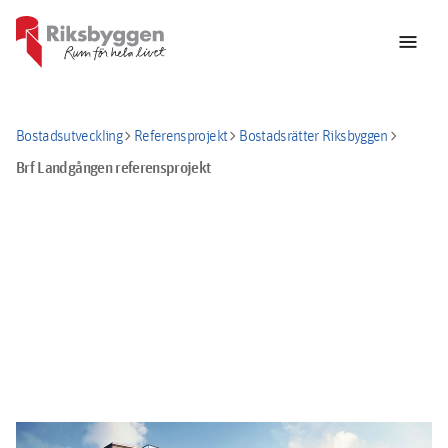
menu
chevron_right
chevron_right
chevron_right
Bostadsutveckling
Referensprojekt
Bostadsrätter Riksbyggen
Brf Landgången referensprojekt