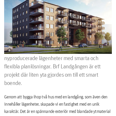
Brf Landgången i
Halmstad -
referensprojekt
Brf Landgången är belägen i det populära
området Nissastrand i Halmstad och består av 55
nyproducerade lägenheter med smarta och
flexibla planlösningar. Brf Landgången är ett
projekt där liten yta gjordes om till ett smart
boende.
Genom att bygga ihop två hus med en landgång, som även den
innehåller lägenheter, skapade vi en fastighet med en unik
karaktär. Det är en spännande exteriör med blandade ytmaterial