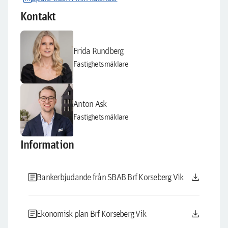
Kontakt
Frida Rundberg
Fastighetsmäklare
Anton Ask
Fastighetsmäklare
Information
article
download
Bankerbjudande från SBAB Brf Korseberg Vik
article
download
Ekonomisk plan Brf Korseberg Vik