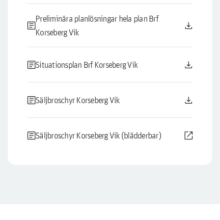
Preliminära planlösningar hela plan Brf
article
download
Korseberg Vik
article
download
Situationsplan Brf Korseberg Vik
article
download
Säljbroschyr Korseberg Vik
article
open_in_new
Säljbroschyr Korseberg Vik (blädderbar)