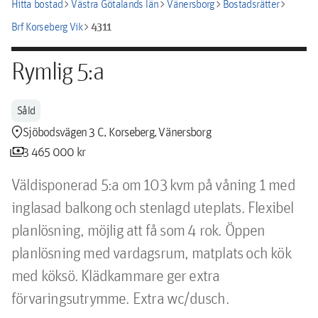
chevron_right
chevron_right
chevron_right
chevron_right
Hitta bostad
Västra Götalands län
Vänersborg
Bostadsrätter
chevron_right
4311
Brf Korseberg Vik
Rymlig 5:a
Såld
location_pin
Sjöbodsvägen 3 C, Korseberg, Vänersborg
payments
3 465 000 kr
Väldisponerad 5:a om 103 kvm på våning 1 med 
inglasad balkong och stenlagd uteplats. Flexibel 
planlösning, möjlig att få som 4 rok. Öppen 
planlösning med vardagsrum, matplats och kök 
med köksö. Klädkammare ger extra 
förvaringsutrymme. Extra wc/dusch.