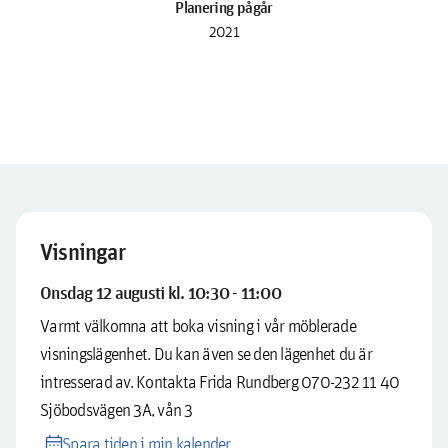
Planering pågår
2021
Visningar
Onsdag 12 augusti kl. 10:30 - 11:00
Varmt välkomna att boka visning i vår möblerade
visningslägenhet. Du kan även se den lägenhet du är
intresserad av. Kontakta Frida Rundberg 070-232 11 40
Sjöbodsvägen 3A, vån 3
calendar_month
Spara tiden i min kalender