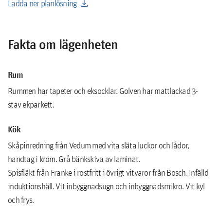
download
Ladda ner planlösning
Fakta om lägenheten
Rum
Rummen har tapeter och eksocklar. Golven har mattlackad 3-
stav ekparkett.
Kök
Skåpinredning från Vedum med vita släta luckor och lådor,
handtag i krom. Grå bänkskiva av laminat.
Spisfläkt från Franke i rostfritt i övrigt vitvaror från Bosch. Infälld
induktionshäll. Vit inbyggnadsugn och inbyggnadsmikro. Vit kyl
och frys.