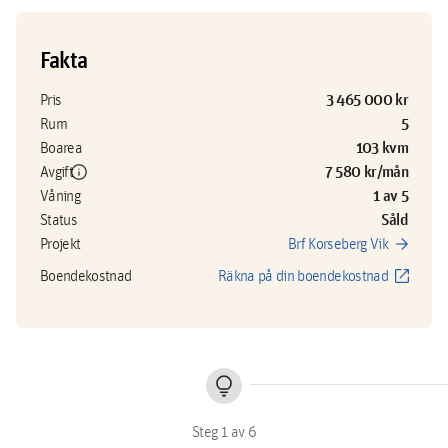
Fakta
3 465 000 kr
Pris
5
Rum
103 kvm
Boarea
info
7 580 kr/mån
Avgift
1 av 5
Våning
Såld
Status
arrow_forward
Projekt
Brf Korseberg Vik
open_in_new
Boendekostnad
Räkna på din boendekostnad
lightbulb