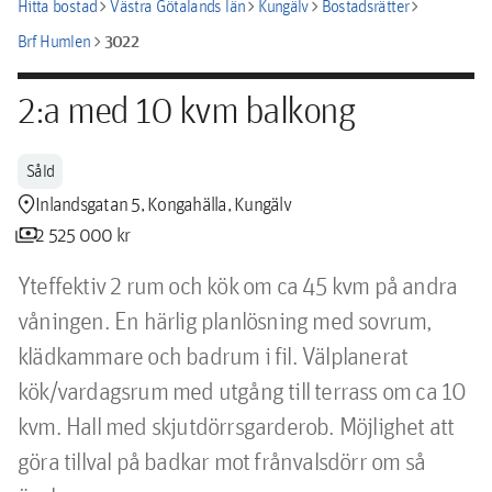
chevron_right
chevron_right
chevron_right
chevron_right
Hitta bostad
Västra Götalands län
Kungälv
Bostadsrätter
chevron_right
3022
Brf Humlen
2:a med 10 kvm balkong
Såld
location_pin
Inlandsgatan 5, Kongahälla, Kungälv
payments
2 525 000 kr
Yteffektiv 2 rum och kök om ca 45 kvm på andra 
våningen. En härlig planlösning med sovrum, 
klädkammare och badrum i fil. Välplanerat 
kök/vardagsrum med utgång till terrass om ca 10 
kvm. Hall med skjutdörrsgarderob. Möjlighet att 
göra tillval på badkar mot frånvalsdörr om så 