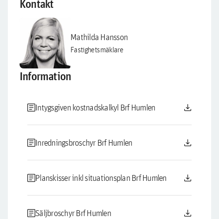
Kontakt
Mathilda Hansson
Fastighetsmäklare
Information
article
download
Intygsgiven kostnadskalkyl Brf Humlen
article
download
Inredningsbroschyr Brf Humlen
article
download
Planskisser inkl situationsplan Brf Humlen
article
download
Säljbroschyr Brf Humlen