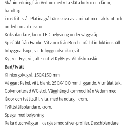
Skåpinredning från Vedum med vita släta luckor och lådor,
handtag
i rostfritt stål. Platinagrå bänkskiva av laminat med rak kant och
underlimmad diskho.
Köksblandare, krom. LED-belysning under väggskåp.
Spisfläkt från Franke. Vitvaror från Bosch. Infälld induktionshäll.
Inbyggnadsugn, vit. Inbyggnadsmikro, vit.
Kyl, vit. Frys, vit, alternativt Kyl/Frys, Vit diskmaskin.
Bad/Tvätt
Klinkergolv, grå, 150X150 mm.
Väggar: Kakel, vitt, blank, 250X400 mm, liggande. Vitmålat tak.
Golvmonterad WC-stol. Vägghängd kommod från Vedum med
lådor och tvättställ, vita, med handtag i krom.
Tvättställsblandare, krom.
Spegel med belysning.
Raka duschväggar i klarglas med silver-profiler. Duschblandare