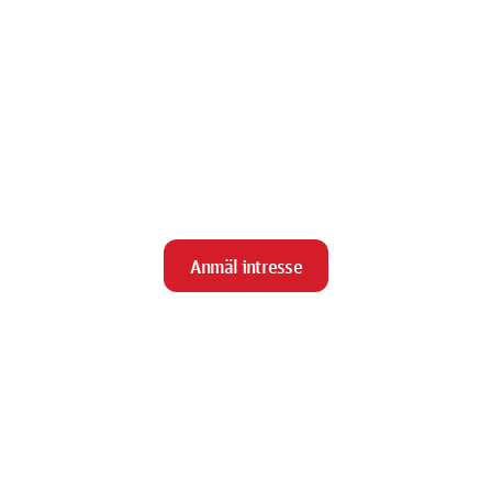
Anmäl intresse
close
Stäng
Meny