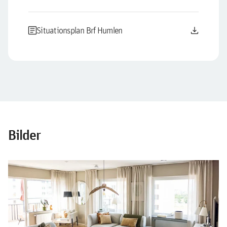
article
download
Situationsplan Brf Humlen
Bilder