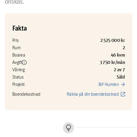
önskas. 
Fakta
2 525 000 kr
Pris
2
Rum
46 kvm
Boarea
info
3 750 kr/mån
Avgift
2 av 7
Våning
Såld
Status
arrow_forward
Projekt
Brf Humlen
open_in_new
Boendekostnad
Räkna på din boendekostnad
lightbulb