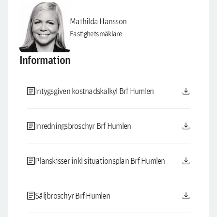
Mathilda Hansson
Fastighetsmäklare
Information
article
download
Intygsgiven kostnadskalkyl Brf Humlen
article
download
Inredningsbroschyr Brf Humlen
article
download
Planskisser inkl situationsplan Brf Humlen
article
download
Säljbroschyr Brf Humlen