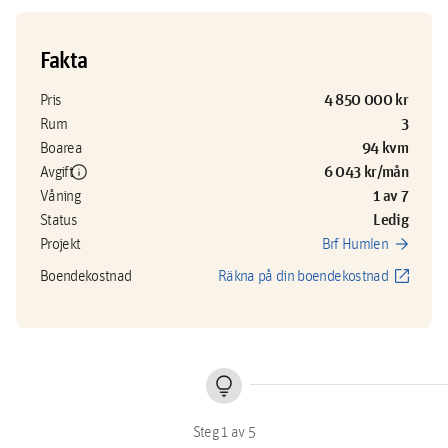
Fakta
4 850 000 kr
Pris
3
Rum
94 kvm
Boarea
info
6 043 kr/mån
Avgift
1 av 7
Våning
Ledig
Status
arrow_forward
Projekt
Brf Humlen
open_in_new
Boendekostnad
Räkna på din boendekostnad
lightbulb