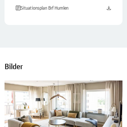
article
download
Situationsplan Brf Humlen
Bilder