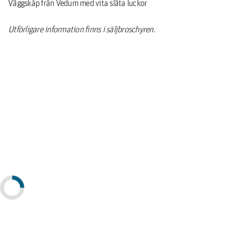
Väggskåp från Vedum med vita släta luckor
Utförligare information finns i säljbroschyren.