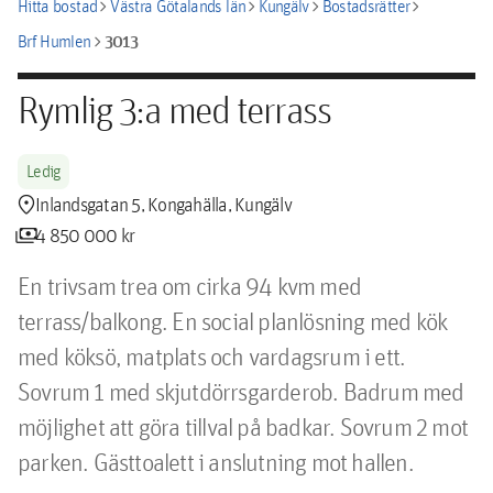
chevron_right
chevron_right
chevron_right
chevron_right
Hitta bostad
Västra Götalands län
Kungälv
Bostadsrätter
chevron_right
3013
Brf Humlen
Rymlig 3:a med terrass
Ledig
location_pin
Inlandsgatan 5, Kongahälla, Kungälv
payments
4 850 000 kr
En trivsam trea om cirka 94 kvm med 
terrass/balkong. En social planlösning med kök 
med köksö, matplats och vardagsrum i ett. 
Sovrum 1 med skjutdörrsgarderob. Badrum med 
möjlighet att göra tillval på badkar. Sovrum 2 mot 
parken. Gästtoalett i anslutning mot hallen.