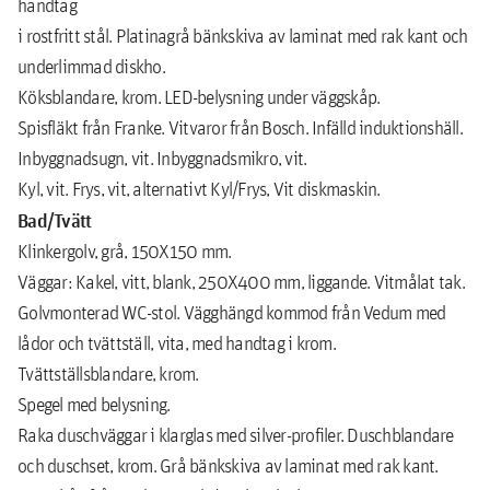
handtag
i rostfritt stål. Platinagrå bänkskiva av laminat med rak kant och
underlimmad diskho.
Köksblandare, krom. LED-belysning under väggskåp.
Spisfläkt från Franke. Vitvaror från Bosch. Infälld induktionshäll.
Inbyggnadsugn, vit. Inbyggnadsmikro, vit.
Kyl, vit. Frys, vit, alternativt Kyl/Frys, Vit diskmaskin.
Bad/Tvätt
Klinkergolv, grå, 150X150 mm.
Väggar: Kakel, vitt, blank, 250X400 mm, liggande. Vitmålat tak.
Golvmonterad WC-stol. Vägghängd kommod från Vedum med
lådor och tvättställ, vita, med handtag i krom.
Tvättställsblandare, krom.
Spegel med belysning.
Raka duschväggar i klarglas med silver-profiler. Duschblandare
och duschset, krom. Grå bänkskiva av laminat med rak kant.