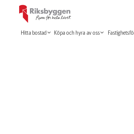
expand_more
expand_more
Hitta bostad
Köpa och hyra av oss
Fastighetsfö