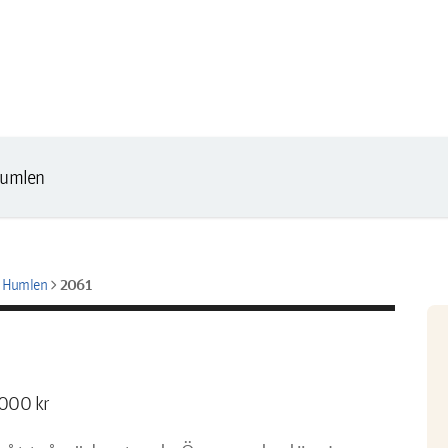
Humlen
chevron_right
2061
f Humlen
000 kr