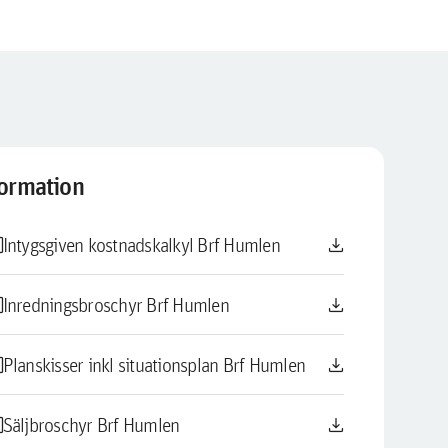
formation
le
download
Intygsgiven kostnadskalkyl Brf Humlen
le
download
Inredningsbroschyr Brf Humlen
le
download
Planskisser inkl situationsplan Brf Humlen
le
download
Säljbroschyr Brf Humlen