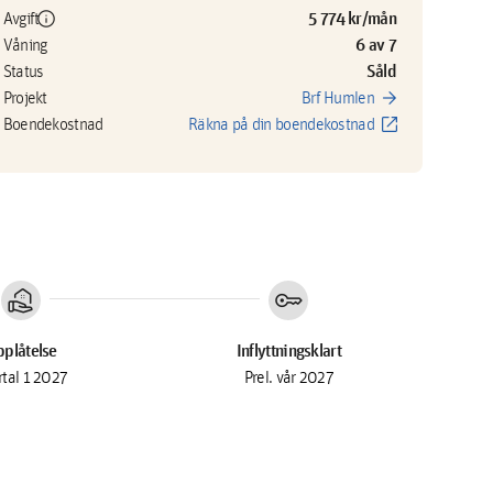
info
5 774 kr/mån
Avgift
6 av 7
Våning
Såld
Status
arrow_forward
Projekt
Brf Humlen
open_in_new
Boendekostnad
Räkna på din boendekostnad
real_estate_agent
key
plåtelse
Inflyttningsklart
rtal 1 2027
Prel. vår 2027