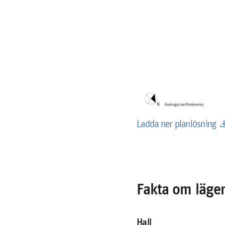
down
Ladda ner planlösning
Fakta om läge
Hall