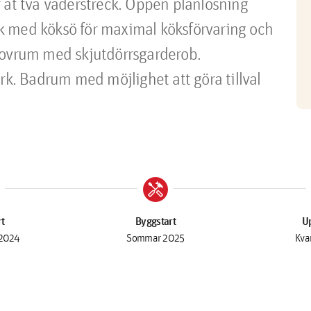
 åt två väderstreck. Öppen planlösning 
 med köksö för maximal köksförvaring och 
Sovrum med skjutdörrsgarderob. 
. Badrum med möjlighet att göra tillval 
handyman
rt
Byggstart
Up
2024
Sommar 2025
Kva