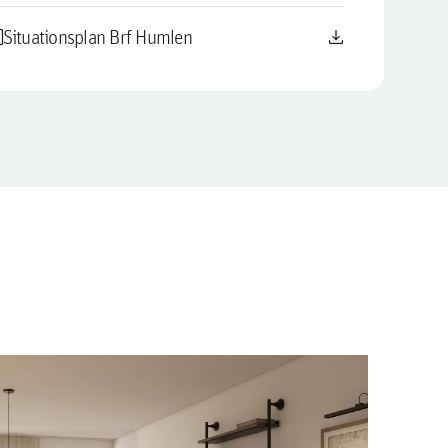
le
download
Situationsplan Brf Humlen