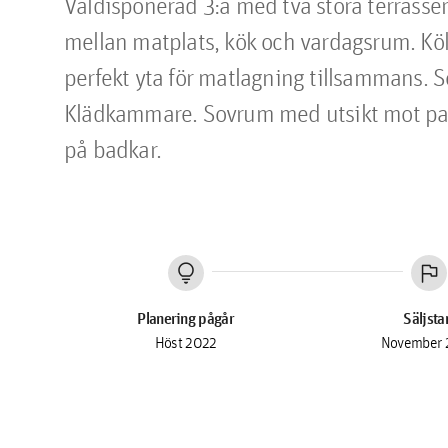
Väldisponerad 3:a med två stora terrasser
mellan matplats, kök och vardagsrum. Kök
perfekt yta för matlagning tillsammans. 
Klädkammare. Sovrum med utsikt mot park
på badkar.
lightbulb
flag
Planering pågår
Säljsta
Höst 2022
November 