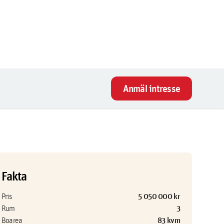
Anmäl intresse
Fakta
5 050 000 kr
Pris
3
Rum
83 kvm
Boarea