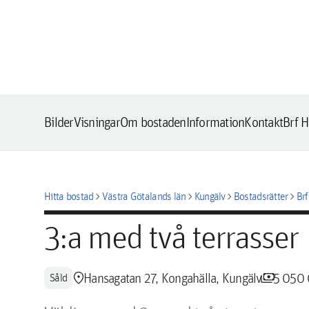
Bilder
Visningar
Om bostaden
Information
Kontakt
Brf 
chevron_right
chevron_right
chevron_right
chevron_right
Hitta bostad
Västra Götalands län
Kungälv
Bostadsrätter
Br
3:a med två terrasser
location_pin
payments
Hansagatan 27, Kongahälla, Kungälv
5 050 
Såld