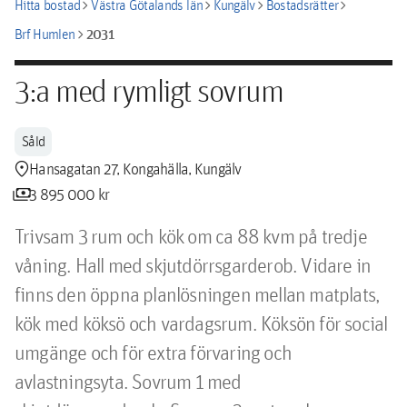
chevron_right
chevron_right
chevron_right
chevron_right
Hitta bostad
Västra Götalands län
Kungälv
Bostadsrätter
chevron_right
2031
Brf Humlen
3:a med rymligt sovrum
Såld
location_pin
Hansagatan 27, Kongahälla, Kungälv
payments
3 895 000 kr
Trivsam 3 rum och kök om ca 88 kvm på tredje 
våning. Hall med skjutdörrsgarderob. Vidare in 
finns den öppna planlösningen mellan matplats, 
kök med köksö och vardagsrum. Köksön för social 
umgänge och för extra förvaring och 
avlastningsyta. Sovrum 1 med 