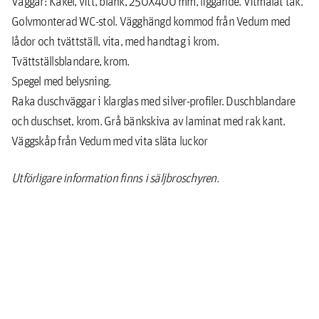
Väggar: Kakel, vitt, blank, 250X400 mm, liggande. Vitmålat tak.
Golvmonterad WC-stol. Vägghängd kommod från Vedum med
lådor och tvättställ, vita, med handtag i krom.
Tvättställsblandare, krom.
Spegel med belysning.
Raka duschväggar i klarglas med silver-profiler. Duschblandare
och duschset, krom. Grå bänkskiva av laminat med rak kant.
Väggskåp från Vedum med vita släta luckor
Utförligare information finns i säljbroschyren.