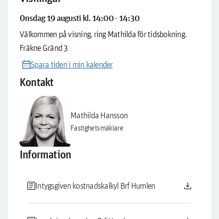
Onsdag 19 augusti kl. 14:00 - 14:30
Välkommen på visning, ring Mathilda för tidsbokning.
Fräkne Gränd 3
calendar_month
Spara tiden i min kalender
Kontakt
Mathilda Hansson
Fastighetsmäklare
Information
article
download
Intygsgiven kostnadskalkyl Brf Humlen