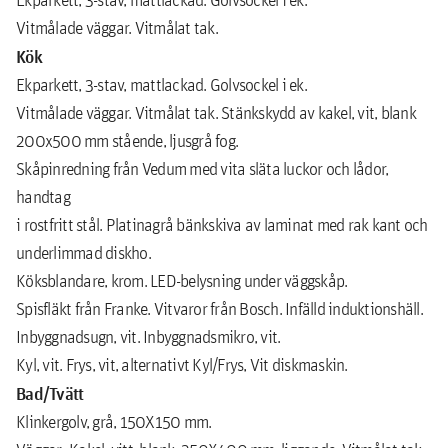
Vitmålade väggar. Vitmålat tak.
Kök
Ekparkett, 3-stav, mattlackad. Golvsockel i ek.
Vitmålade väggar. Vitmålat tak. Stänkskydd av kakel, vit, blank
200x500 mm stående, ljusgrå fog.
Skåpinredning från Vedum med vita släta luckor och lådor,
handtag
i rostfritt stål. Platinagrå bänkskiva av laminat med rak kant och
underlimmad diskho.
Köksblandare, krom. LED-belysning under väggskåp.
Spisfläkt från Franke. Vitvaror från Bosch. Infälld induktionshäll.
Inbyggnadsugn, vit. Inbyggnadsmikro, vit.
Kyl, vit. Frys, vit, alternativt Kyl/Frys, Vit diskmaskin.
Bad/Tvätt
Klinkergolv, grå, 150X150 mm.