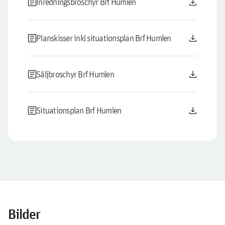
article
download
Inredningsbroschyr Brf Humlen
article
download
Planskisser inkl situationsplan Brf Humlen
article
download
Säljbroschyr Brf Humlen
article
download
Situationsplan Brf Humlen
Bilder