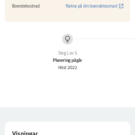
open_in_new
Boendekostnad
Räkna på din boendekostnad
lightbulb
Planering pågår
Höst 2022
Visningar