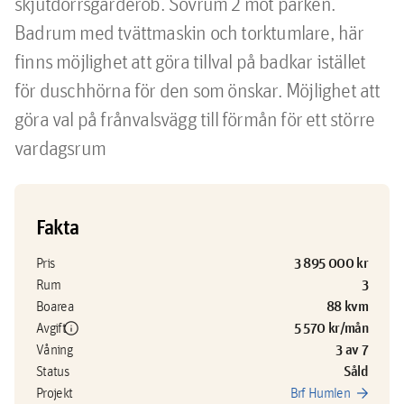
skjutdörrsgarderob. Sovrum 2 mot parken. 
Badrum med tvättmaskin och torktumlare, här 
finns möjlighet att göra tillval på badkar istället 
för duschhörna för den som önskar. Möjlighet att 
göra val på frånvalsvägg till förmån för ett större 
vardagsrum
Fakta
3 895 000 kr
Pris
3
Rum
88 kvm
Boarea
info
5 570 kr/mån
Avgift
3 av 7
Våning
Såld
Status
arrow_forward
Projekt
Brf Humlen