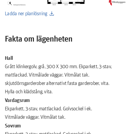
download
Ladda ner planlösning
Fakta om lägenheten
Hall
Grått klinkergolv, grå, 300 X 300 mm. Ekparkett, 3-stav,
mattlackad. Vitmålade väggar. Vitmålat tak.
skjutdörrsgarderober alternativt fasta garderober, vita.
Hylla och klädstång, vita.
Vardagsrum
Ekparkett, 3-stav, mattlackad. Golvsockel i ek.
Vitmålade väggar. Vitmålat tak.
Sovrum
Ekparkett, 3-stav, mattlackad. Golvsockel i ek.