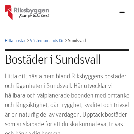
menu
chevron_right
chevron_right
Sundsvall
Hitta bostad
Västernorrlands län
Bostäder i Sundsvall
Hitta ditt nästa hem bland Riksbyggens bostäder
och lägenheter i Sundsvall. Här utvecklar vi
hållbara och välplanerade boenden med omtanke
och långsiktighet, där trygghet, kvalitet och trivsel
är en naturlig del av vardagen. Upptäck bostäder
som är skapade för att du ska kunna leva, trivas
och känna dig hemma.