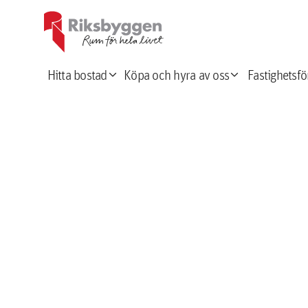
expand_more
expand_more
Hitta bostad
Köpa och hyra av oss
Fastighetsfö