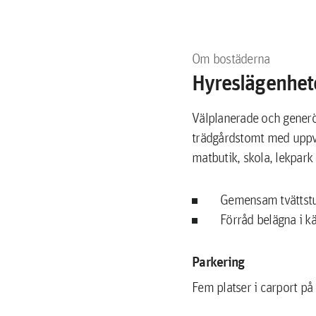
Om bostäderna
Hyreslägenhete
Välplanerade och generö
trädgårdstomt med uppv
matbutik, skola, lekpar
Gemensam tvättstug
Förråd belägna i kä
Parkering
Fem platser i carport på 