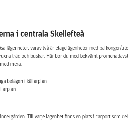
rna i centrala Skellefteå
sa lägenheter, varav två är etagelägenheter med balkonger/ute
uxna träd och buskar. Här bor du med bekvämt promenadavstå
k med mera.
a belägen i källarplan
llarplan
innergården. Till varje lägenhet finns en plats i carport som de