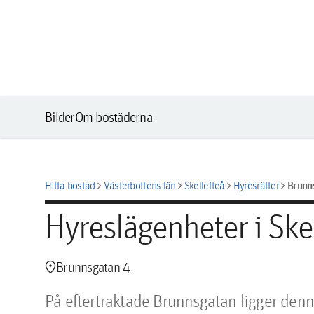
Bilder
Om bostäderna
chevron_right
chevron_right
chevron_right
chevron_right
Brunn
Hitta bostad
Västerbottens län
Skellefteå
Hyresrätter
Hyreslägenheter i Ske
location_pin
Brunnsgatan 4
På eftertraktade Brunnsgatan ligger denn