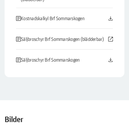
article
download
Kostnadskalkyl Brf Sommarskogen
article
open_in_new
Säljbroschyr Brf Sommarskogen (blädderbar)
article
download
Säljbroschyr Brf Sommarskogen
Bilder