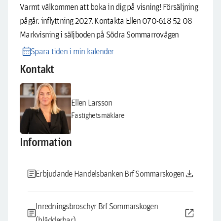
Varmt välkommen att boka in dig på visning! Försäljning
pågår, inflyttning 2027. Kontakta Ellen 070-618 52 08
Markvisning i säljboden på Södra Sommarrovägen
calendar_month
Spara tiden i min kalender
Kontakt
Ellen Larsson
Fastighetsmäklare
Information
article
download
Erbjudande Handelsbanken Brf Sommarskogen
Inredningsbroschyr Brf Sommarskogen
article
open_in_new
(blädderbar)