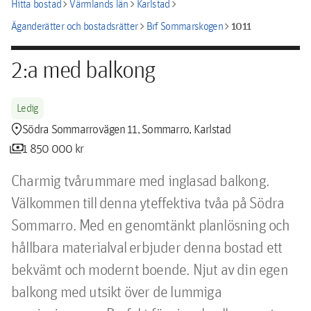
chevron_right
chevron_right
chevron_right
Hitta bostad
Värmlands län
Karlstad
chevron_right
chevron_right
1011
Äganderätter och bostadsrätter
Brf Sommarskogen
2:a med balkong
Ledig
location_pin
Södra Sommarrovägen 11, Sommarro, Karlstad
payments
1 850 000 kr
Charmig tvårummare med inglasad balkong. 
Välkommen till denna yteffektiva tvåa på Södra 
Sommarro. Med en genomtänkt planlösning och 
hållbara materialval erbjuder denna bostad ett 
bekvämt och modernt boende. Njut av din egen 
balkong med utsikt över de lummiga 