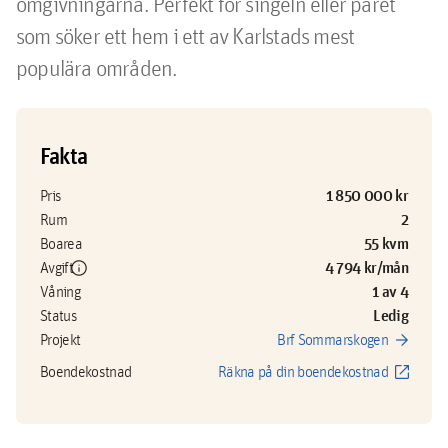
omgivningarna. Perfekt för singeln eller paret 
som söker ett hem i ett av Karlstads mest 
populära områden.
Fakta
1 850 000 kr
Pris
2
Rum
55 kvm
Boarea
info
4 794 kr/mån
Avgift
1 av 4
Våning
Ledig
Status
arrow_forward
Projekt
Brf Sommarskogen
open_in_new
Boendekostnad
Räkna på din boendekostnad