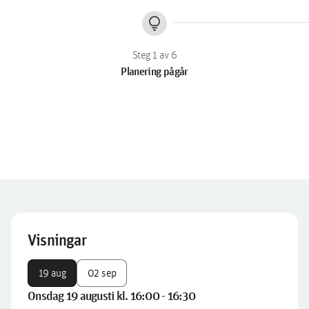
lightbulb
Planering pågår
Visningar
19 aug
02 sep
Onsdag 19 augusti kl. 16:00 - 16:30