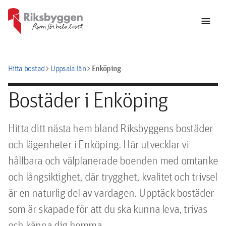
menu
chevron_right
chevron_right
Enköping
Hitta bostad
Uppsala län
Bostäder i Enköping
Hitta ditt nästa hem bland Riksbyggens bostäder
och lägenheter i Enköping. Här utvecklar vi
hållbara och välplanerade boenden med omtanke
och långsiktighet, där trygghet, kvalitet och trivsel
är en naturlig del av vardagen. Upptäck bostäder
som är skapade för att du ska kunna leva, trivas
och känna dig hemma.