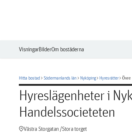
Visningar
Bilder
Om bostäderna
chevron_right
chevron_right
chevron_right
chevron_right
Övre 
Hitta bostad
Södermanlands län
Nyköping
Hyresrätter
Hyreslägenheter i Ny
Handelssocieteten
location_pin
Västra Storgatan /Stora torget