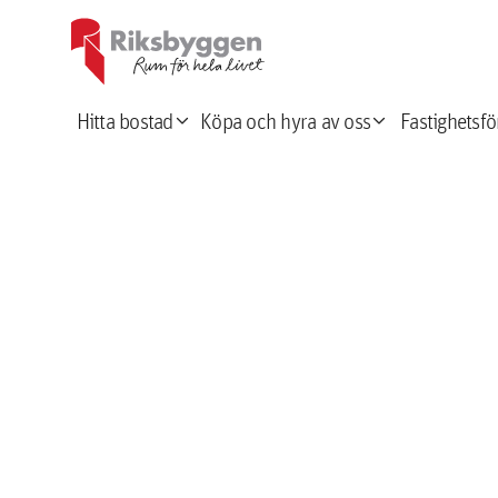
expand_more
expand_more
Hitta bostad
Köpa och hyra av oss
Fastighetsfö