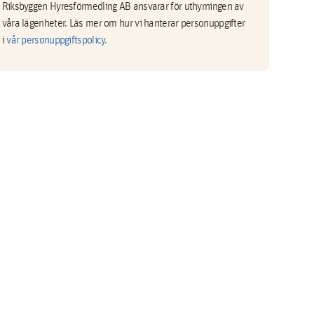
Riksbyggen Hyresförmedling AB ansvarar för uthyrningen av
våra lägenheter. Läs mer om hur vi hanterar personuppgifter
i
vår personuppgiftspolicy.