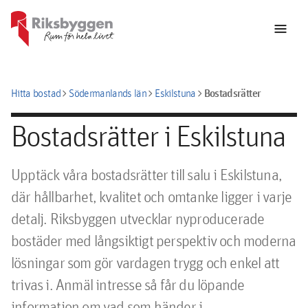
menu
chevron_right
chevron_right
chevron_right
Bostadsrätter
Hitta bostad
Södermanlands län
Eskilstuna
Bostadsrätter i Eskilstuna
Upptäck våra bostadsrätter till salu i Eskilstuna,
där hållbarhet, kvalitet och omtanke ligger i varje
detalj. Riksbyggen utvecklar nyproducerade
bostäder med långsiktigt perspektiv och moderna
lösningar som gör vardagen trygg och enkel att
trivas i. Anmäl intresse så får du löpande
information om vad som händer i