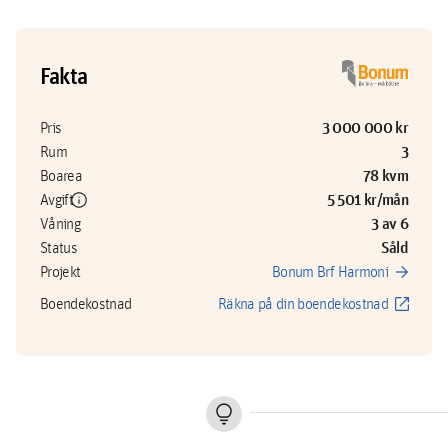
Fakta
3 000 000 kr
Pris
3
Rum
78 kvm
Boarea
info
5 501 kr/mån
Avgift
3 av 6
Våning
Såld
Status
arrow_forward
Projekt
Bonum Brf Harmoni
open_in_new
Boendekostnad
Räkna på din boendekostnad
lightbulb