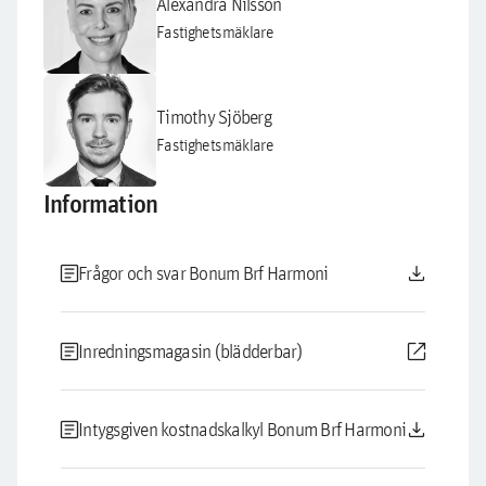
Alexandra Nilsson
Fastighetsmäklare
Timothy Sjöberg
Fastighetsmäklare
Information
article
download
Frågor och svar Bonum Brf Harmoni
article
open_in_new
Inredningsmagasin (blädderbar)
article
download
Intygsgiven kostnadskalkyl Bonum Brf Harmoni