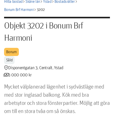
chevron_right
chevron_right
chevron_right
chevron_right
Hitta bostad
Skåne län
Ystad
Bostadsrätter
chevron_right
3202
Bonum Brf Harmoni
Objekt 3202 i Bonum Brf
Harmoni
Bonum
Såld
location_pin
Disponentgatan 3, Centralt, Ystad
payments
3 000 000 kr
Mycket välplanerad lägenhet i sydvästläge med 
med stor inglasad balkong. Kök med bra 
arbetsytor och stora fönsterpartier. Möjlig att göra 
om till en stora tvåa om så önskas.