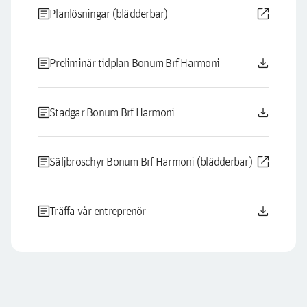
article
open_in_new
Planlösningar (blädderbar)
article
download
Preliminär tidplan Bonum Brf Harmoni
article
download
Stadgar Bonum Brf Harmoni
article
open_in_new
Säljbroschyr Bonum Brf Harmoni (blädderbar)
article
download
Träffa vår entreprenör