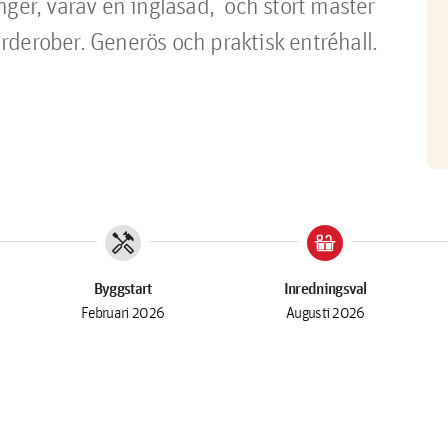
ger, varav en inglasad,  och stort master 
derober. Generös och praktisk entréhall. 
handyman
countertops
Byggstart
Inredningsval
Februari 2026
Augusti 2026