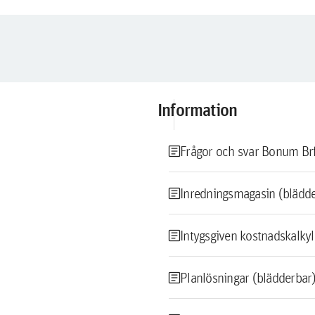
Information
article
Frågor och svar Bonum Br
article
Inredningsmagasin (blädd
article
Intygsgiven kostnadskalk
article
Planlösningar (blädderbar