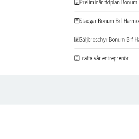
article
Preliminär tidplan Bonum
article
Stadgar Bonum Brf Harmo
article
Säljbroschyr Bonum Brf H
article
Träffa vår entreprenör