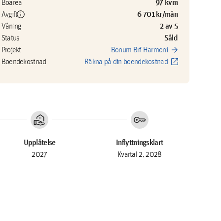
97 kvm
Boarea
info
6 701 kr/mån
Avgift
2 av 5
Våning
Såld
Status
arrow_forward
Projekt
Bonum Brf Harmoni
open_in_new
Boendekostnad
Räkna på din boendekostnad
real_estate_agent
key
Upplåtelse
Inflyttningsklart
2027
Kvartal 2, 2028