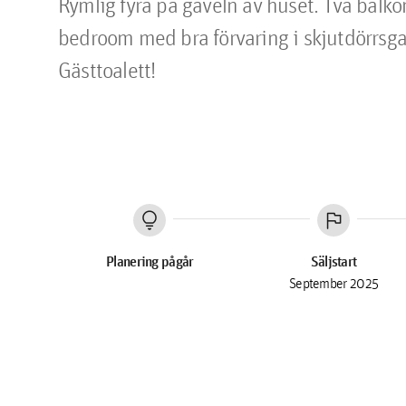
Rymlig fyra på gaveln av huset. Två balkon
bedroom med bra förvaring i skjutdörrsgar
Gästtoalett!
lightbulb
flag
Planering pågår
Säljstart
September 2025