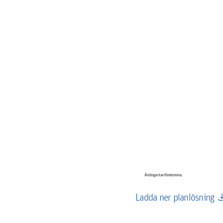
down
Ladda ner planlösning