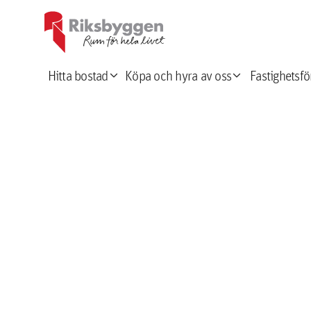
expand_more
expand_more
Hitta bostad
Köpa och hyra av oss
Fastighetsfö