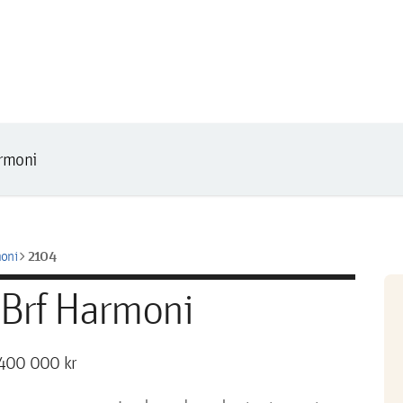
rmoni
chevron_right
2104
oni
 Brf Harmoni
400 000 kr