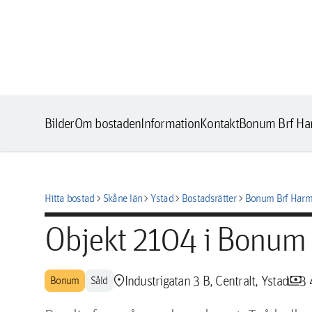
Bilder
Om bostaden
Information
Kontakt
Bonum Brf Ha
chevron_right
chevron_right
chevron_right
chevron_right
Hitta bostad
Skåne län
Ystad
Bostadsrätter
Bonum Brf Harm
Objekt 2104 i Bonum
location_pin
payments
Industrigatan 3 B, Centralt, Ystad
3 
Bonum
Såld