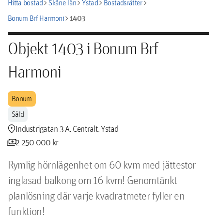
chevron_right
chevron_right
chevron_right
chevron_right
Hitta bostad
Skåne län
Ystad
Bostadsrätter
chevron_right
1403
Bonum Brf Harmoni
Objekt 1403 i Bonum Brf
Harmoni
Bonum
Såld
location_pin
Industrigatan 3 A, Centralt, Ystad
payments
2 250 000 kr
Rymlig hörnlägenhet om 60 kvm med jättestor 
inglasad balkong om 16 kvm! Genomtänkt 
planlösning där varje kvadratmeter fyller en 
funktion!