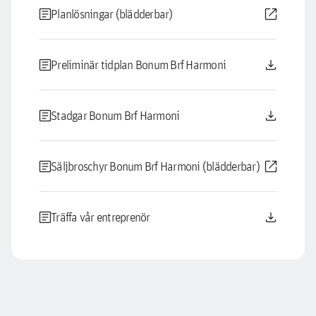
article
open_in_new
Planlösningar (blädderbar)
article
download
Preliminär tidplan Bonum Brf Harmoni
article
download
Stadgar Bonum Brf Harmoni
article
open_in_new
Säljbroschyr Bonum Brf Harmoni (blädderbar)
article
download
Träffa vår entreprenör