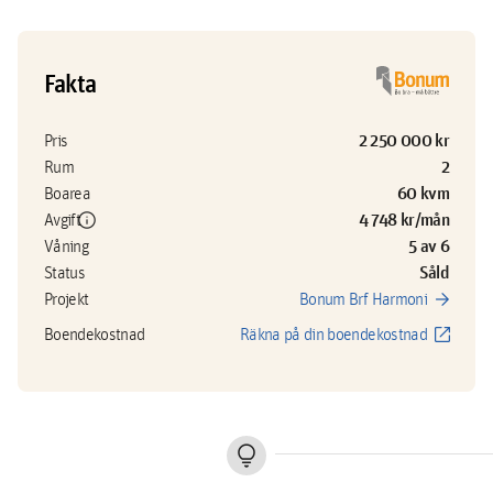
Fakta
2 250 000 kr
Pris
2
Rum
60 kvm
Boarea
info
4 748 kr/mån
Avgift
5 av 6
Våning
Såld
Status
arrow_forward
Projekt
Bonum Brf Harmoni
open_in_new
Boendekostnad
Räkna på din boendekostnad
lightbulb