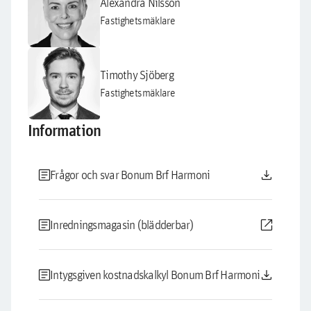
Alexandra Nilsson
Fastighetsmäklare
Timothy Sjöberg
Fastighetsmäklare
Information
article
download
Frågor och svar Bonum Brf Harmoni
article
open_in_new
Inredningsmagasin (blädderbar)
article
download
Intygsgiven kostnadskalkyl Bonum Brf Harmoni