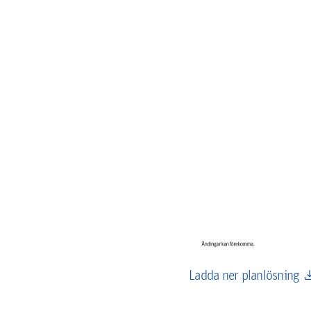
down
Ladda ner planlösning