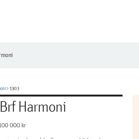
rmoni
chevron_right
1303
oni
 Brf Harmoni
100 000 kr