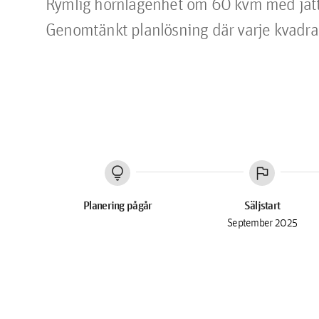
Rymlig hörnlägenhet om 60 kvm med jätte
Genomtänkt planlösning där varje kvadrat
lightbulb
flag
Planering pågår
Säljstart
September 2025