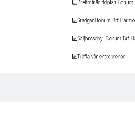
article
Preliminär tidplan Bonum
article
Stadgar Bonum Brf Harmo
article
Säljbroschyr Bonum Brf H
article
Träffa vår entreprenör