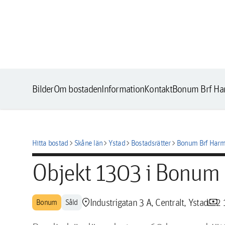
Bilder
Om bostaden
Information
Kontakt
Bonum Brf Ha
chevron_right
chevron_right
chevron_right
chevron_right
Hitta bostad
Skåne län
Ystad
Bostadsrätter
Bonum Brf Harm
Objekt 1303 i Bonum
location_pin
payments
Industrigatan 3 A, Centralt, Ystad
2 
Bonum
Såld