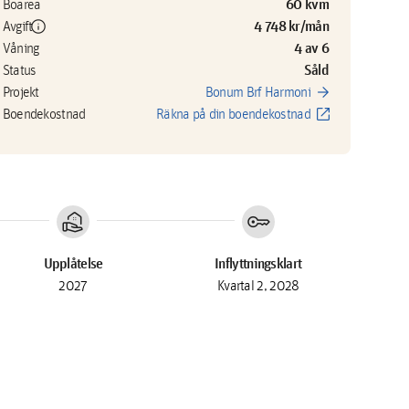
60 kvm
Boarea
info
4 748 kr/mån
Avgift
4 av 6
Våning
Såld
Status
arrow_forward
Projekt
Bonum Brf Harmoni
open_in_new
Boendekostnad
Räkna på din boendekostnad
real_estate_agent
key
Upplåtelse
Inflyttningsklart
2027
Kvartal 2, 2028