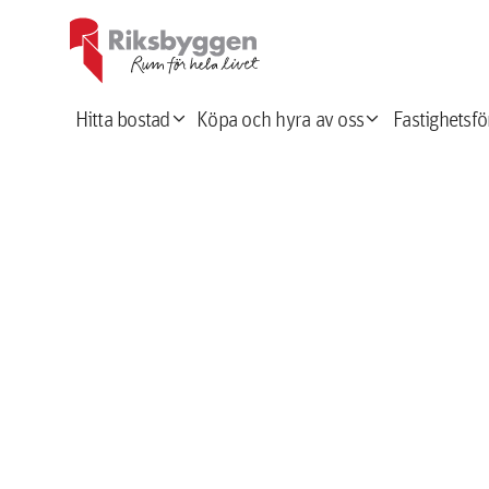
expand_more
expand_more
Hitta bostad
Köpa och hyra av oss
Fastighetsfö