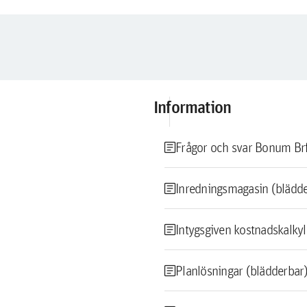
Information
article
Frågor och svar Bonum Br
article
Inredningsmagasin (blädd
article
Intygsgiven kostnadskalk
article
Planlösningar (blädderbar