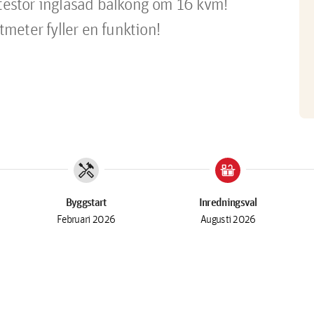
stor inglasad balkong om 16 kvm! 
meter fyller en funktion!
handyman
countertops
Byggstart
Inredningsval
Februari 2026
Augusti 2026