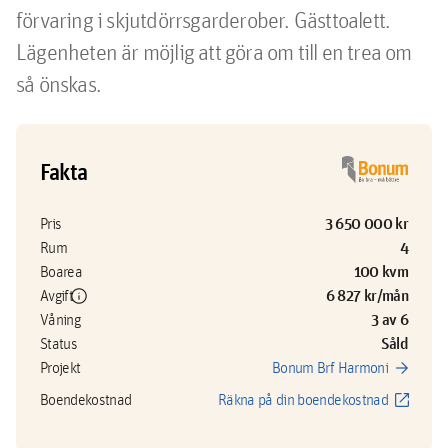
förvaring i skjutdörrsgarderober. Gästtoalett.

Lägenheten är möjlig att göra om till en trea om 
så önskas.
Fakta
3 650 000 kr
Pris
4
Rum
100 kvm
Boarea
info
6 827 kr/mån
Avgift
3 av 6
Våning
Såld
Status
arrow_forward
Projekt
Bonum Brf Harmoni
open_in_new
Boendekostnad
Räkna på din boendekostnad