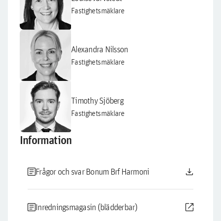
Fastighetsmäklare
Alexandra Nilsson
Fastighetsmäklare
Timothy Sjöberg
Fastighetsmäklare
Information
article
download
Frågor och svar Bonum Brf Harmoni
article
open_in_new
Inredningsmagasin (blädderbar)