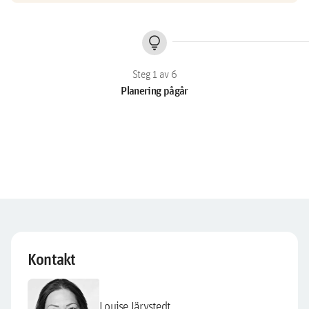
lightbulb
Planering pågår
Kontakt
Louise Järvstedt