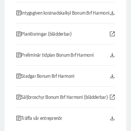
article
download
Intygsgiven kostnadskalkyl Bonum Brf Harmoni
article
open_in_new
Planlösningar (blädderbar)
article
download
Preliminär tidplan Bonum Brf Harmoni
article
download
Stadgar Bonum Brf Harmoni
article
open_in_new
Säljbroschyr Bonum Brf Harmoni (blädderbar)
article
download
Träffa vår entreprenör