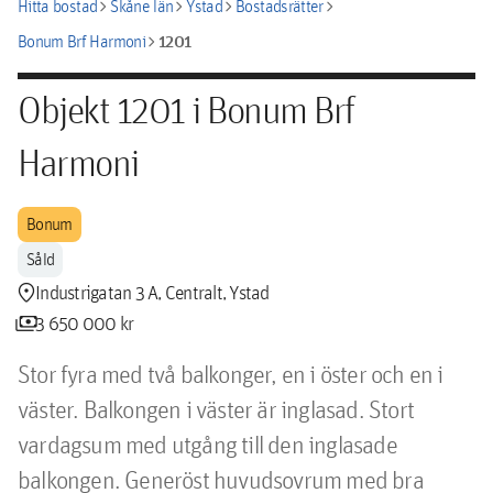
chevron_right
chevron_right
chevron_right
chevron_right
Hitta bostad
Skåne län
Ystad
Bostadsrätter
chevron_right
1201
Bonum Brf Harmoni
Objekt 1201 i Bonum Brf
Harmoni
Bonum
Såld
location_pin
Industrigatan 3 A, Centralt, Ystad
payments
3 650 000 kr
Stor fyra med två balkonger, en i öster och en i 
väster. Balkongen i väster är inglasad. Stort 
vardagsum med utgång till den inglasade 
balkongen. Generöst huvudsovrum med bra 