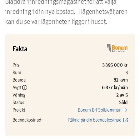
Bläddra i inredningsmagasinet för att välja 
inredning i din nya bostad.  I lägenhetsväljaren 
kan du se var lägenheten ligger i huset.
Fakta
3 395 000 kr
Pris
3
Rum
82 kvm
Boarea
info
6 877 kr/mån
Avgift
2 av 5
Våning
Såld
Status
arrow_forward
Projekt
Bonum Brf Solblomman
open_in_new
Boendekostnad
Räkna på din boendekostnad