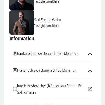
Fastighetsmäklare
Karl-Fredrik Wahn
Fastighetsmäklare
Information
article
download
Bankerbjudande Bonum Brf Solblomman
article
download
Frågor och svar Bonum Brf Solblomman
Inredningsbroschyr (blädderbar) Bonum Brf
article
open_in_new
Solblomman