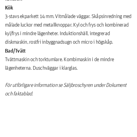
Kök
3-stavs ekparkett 14 mm. Vitmålade väggar. Skåpsinredning med
målade luckor med metallknoppar. Kyl och frys och kombinerad
kyl/frys i mindre lägenheter. Induktionshäll, integrerad
diskmaskin, rostfri inbyggnadsugn och micro i högskåp.
Bad/Tvätt
Tvättmaskin och torktumlare. Kombimaskin i de mindre
lägenheterna. Duschväggar i klarglas.
För utförligare information se Säljbroschyren under Dokument
och faktablad.