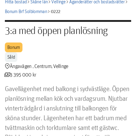
chevron_right
chevron_right
chevron_right
chevron_right
Hitta bostad
Skåne län
Vellinge
Äganderätter och bostadsrätter
chevron_right
0222
Bonum Brf Solblomman
3:a med öppen planlösning
Bonum
Såld
location_pin
Ängavägen , Centrum, Vellinge
payments
3 395 000 kr
Gavellägenhet med balkong i sydvästläge. Öppen 
planlösning mellan kök och vardagsrum. Njutbar 
vinterträdgård i anslutning till balkongen för 
sköna stunder. Lägenheten har ett badrum med 
tvättmaskin och torktumlare samt ett gästwc. 