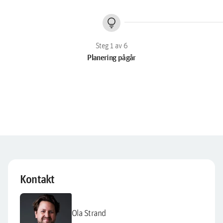
lightbulb
Planering pågår
Kontakt
Ola Strand