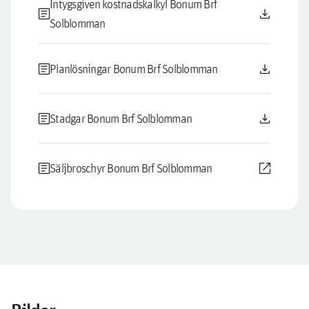
Intygsgiven kostnadskalkyl Bonum Brf
article
download
Solblomman
article
download
Planlösningar Bonum Brf Solblomman
article
download
Stadgar Bonum Brf Solblomman
article
open_in_new
Säljbroschyr Bonum Brf Solblomman